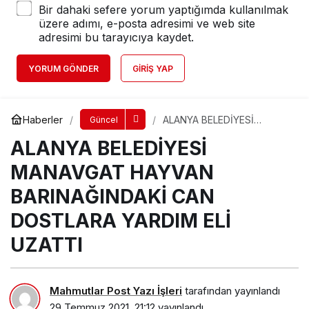
Bir dahaki sefere yorum yaptığımda kullanılmak
üzere adımı, e-posta adresimi ve web site
adresimi bu tarayıcıya kaydet.
YORUM GÖNDER
GIRIŞ YAP
Haberler
ALANYA BELEDİYESİ
Güncel
MANAVGAT HAYVAN
ALANYA BELEDİYESİ
BARINAĞINDAKİ CAN
DOSTLARA YARDIM ELİ
UZATTI
MANAVGAT HAYVAN
BARINAĞINDAKİ CAN
DOSTLARA YARDIM ELİ
UZATTI
Mahmutlar Post Yazı İşleri
tarafından yayınlandı
29 Temmuz 2021, 21:12
yayınlandı