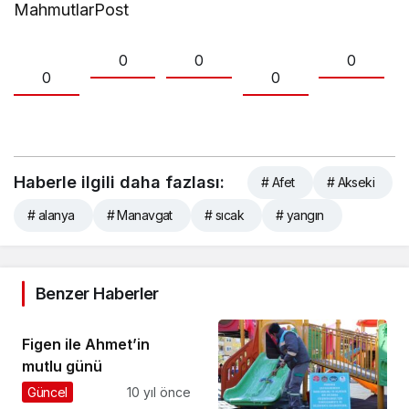
MahmutlarPost
0
0
0
0
0
Haberle ilgili daha fazlası:
# Afet
# Akseki
# alanya
# Manavgat
# sıcak
# yangın
Benzer Haberler
Figen ile Ahmet’in
mutlu günü
Güncel
10 yıl önce