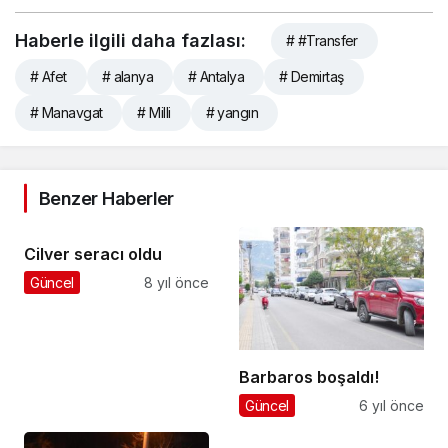
Haberle ilgili daha fazlası:
# #Transfer
# Afet
# alanya
# Antalya
# Demirtaş
# Manavgat
# Milli
# yangın
Benzer Haberler
Cilver seracı oldu
Güncel
8 yıl önce
Barbaros boşaldı!
Güncel
6 yıl önce