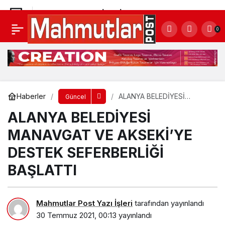
ALANYA BELEDİYESİ MANAVGAT HAYVAN
0
BARINAĞINDAKİ CAN DOSTLARA YARDIM ELİ UZATTI
Yorum Yap
Paylaş
Haberler
ALANYA BELEDİYESİ
Güncel
MANAVGAT VE AKSEKİ’YE
ALANYA BELEDİYESİ
DESTEK SEFERBERLİĞİ
BAŞLATTI
MANAVGAT VE AKSEKİ’YE
DESTEK SEFERBERLİĞİ
BAŞLATTI
Mahmutlar Post Yazı İşleri
tarafından yayınlandı
30 Temmuz 2021, 00:13
yayınlandı