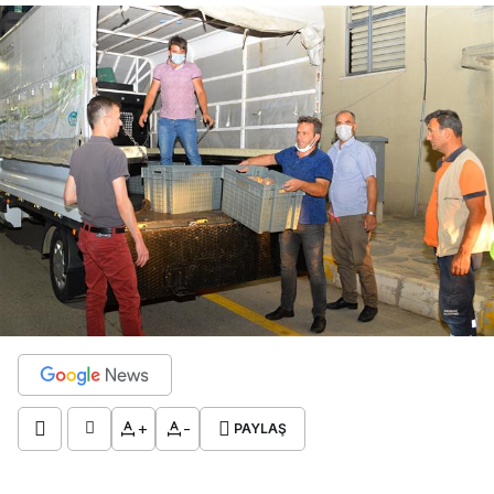
+
-
PAYLAŞ