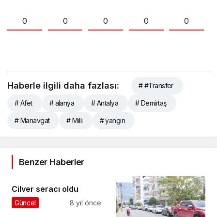
0
0
0
0
0
Haberle ilgili daha fazlası:
# #Transfer
# Afet
# alanya
# Antalya
# Demirtaş
# Manavgat
# Milli
# yangın
Benzer Haberler
Cilver seracı oldu
Güncel
8 yıl önce