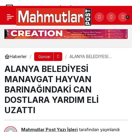
ALANYA BELEDİYESİ MANAVGAT HAYVAN
0
BARINAĞINDAKİ CAN DOSTLARA YARDIM ELİ UZATTI
Yorum Yap
Haberler
ALANYA BELEDİYESİ
Güncel
MANAVGAT HAYVAN
ALANYA BELEDİYESİ
BARINAĞINDAKİ CAN
DOSTLARA YARDIM ELİ
UZATTI
MANAVGAT HAYVAN
BARINAĞINDAKİ CAN
DOSTLARA YARDIM ELİ
UZATTI
Mahmutlar Post Yazı İşleri
tarafından yayınlandı