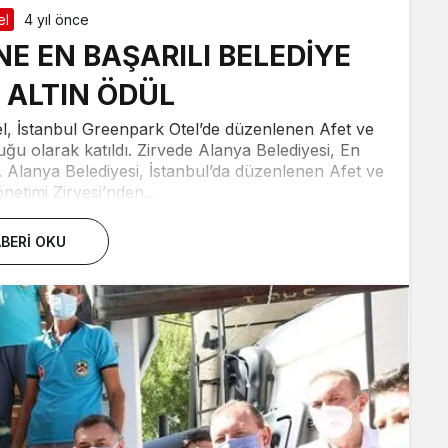
el
4 yıl önce
NE EN BAŞARILI BELEDİYE
 ALTIN ÖDÜL
, İstanbul Greenpark Otel’de düzenlenen Afet ve
ğu olarak katıldı. Zirvede Alanya Belediyesi, En
ü. Alanya Belediyesi, İstanbul’da düzenlenen Afet ve
etimi Zirvesi’nden...
BERI OKU