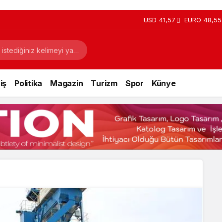
USD
41,57
EURO
48,55
iş
Politika
Magazin
Turizm
Spor
Künye