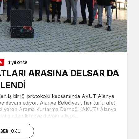
el
4 yıl önce
TLARI ARASINA DELSAR DA
LENDİ
lan iş birliği protokolü kapsamında AKUT Alanya
ye devam ediyor. Alanya Belediyesi, her türlü afet
si veren Arama Kurtarma Derneği (AKUT) Alanya
ını güçlendirmeye devam ediyor....
BERI OKU