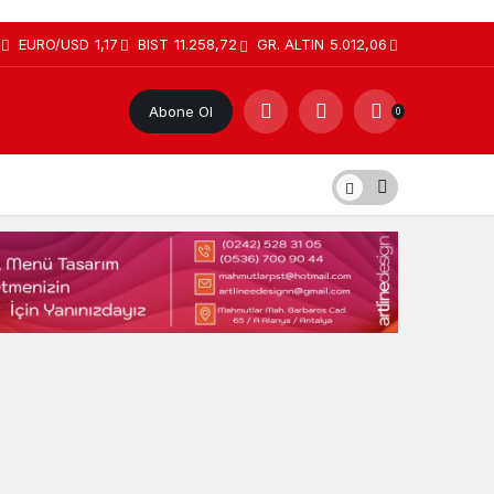
EURO/USD
1,17
BIST
11.258,72
GR. ALTIN
5.012,06
Abone Ol
0