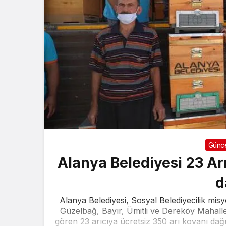
Günc
Alanya Belediyesi 23 Arı
d
Alanya Belediyesi, Sosyal Belediyecilik mi
Güzelbağ, Bayır, Ümitli ve Dereköy Mahallel
gören 23 arıcıya ücretsiz 350 arı kovanı dağı