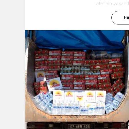
afetinin yaşand
HA