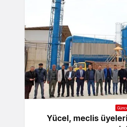
Günc
Yücel, meclis üyeler