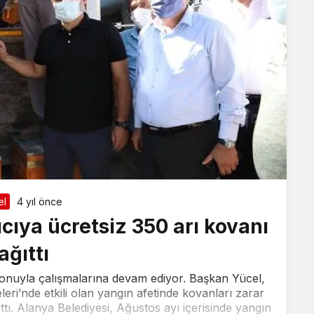
el
4 yıl önce
cıya ücretsiz 350 arı kovanı
ağıttı
syonuyla çalışmalarına devam ediyor. Başkan Yücel,
eri’nde etkili olan yangın afetinde kovanları zarar
ttı. Alanya Belediyesi, Ağustos ayı içerisinde yangın