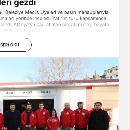
leri gezdi
, Belediye Meclis Üyeleri ve basın mensuplarıyla
şmaları yerinde inceledi. Yatırım turu kapsamında
endi. Alanya’ya çağ atlatan birçok projeyi hayata
a Belediye Başkanı...
BERI OKU