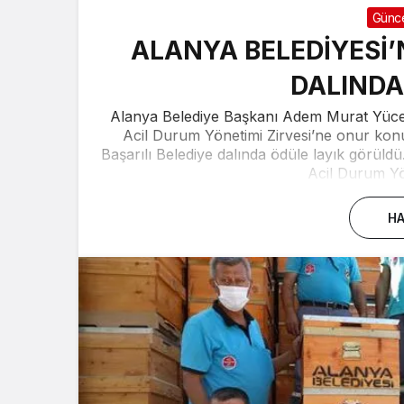
Günc
ALANYA BELEDİYESİ’
DALINDA
Alanya Belediye Başkanı Adem Murat Yücel
Acil Durum Yönetimi Zirvesi’ne onur konu
Başarılı Belediye dalında ödüle layık görüld
Acil Durum Yön
HA