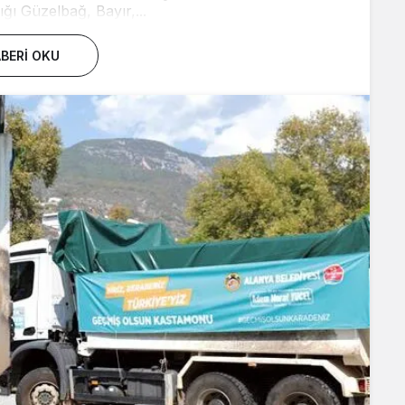
ığı Güzelbağ, Bayır,...
BERI OKU