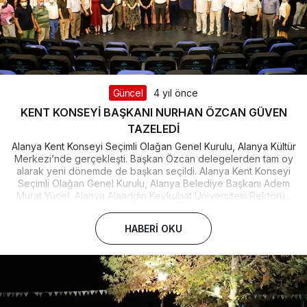
Güncel
4 yıl önce
KENT KONSEYİ BAŞKANI NURHAN ÖZCAN GÜVEN
TAZELEDİ
Alanya Kent Konseyi Seçimli Olağan Genel Kurulu, Alanya Kültür
Merkezi’nde gerçekleşti. Başkan Özcan delegelerden tam oy
alarak yeni dönemde de başkan seçildi. Alanya Kent Konseyi
Seçimli Olağan Genel Kurulu, Alanya Belediye Başkanı Adem
Murat Yücel, Alanya Alaaddin Keykubat Üniversitesi Rektörü...
HABERI OKU