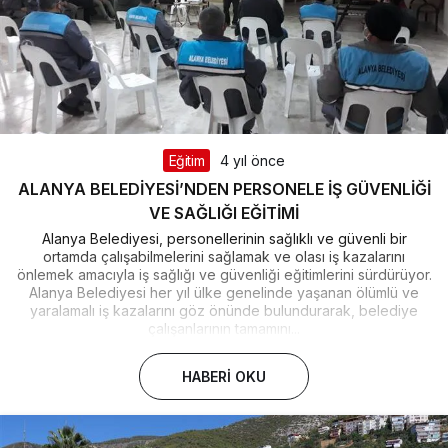
Eğitim
4 yıl önce
ALANYA BELEDİYESİ’NDEN PERSONELE İŞ GÜVENLİĞİ
VE SAĞLIĞI EĞİTİMİ
Alanya Belediyesi, personellerinin sağlıklı ve güvenli bir
ortamda çalışabilmelerini sağlamak ve olası iş kazalarını
önlemek amacıyla iş sağlığı ve güvenliği eğitimlerini sürdürüyor.
Alanya Belediyesi her yıl ülke genelinde yaşanan ölümlü ve
yaralamalı iş kazalarını göz önünde bulundurarak, belediye
çalışanlarının tamamını...
HABERI OKU