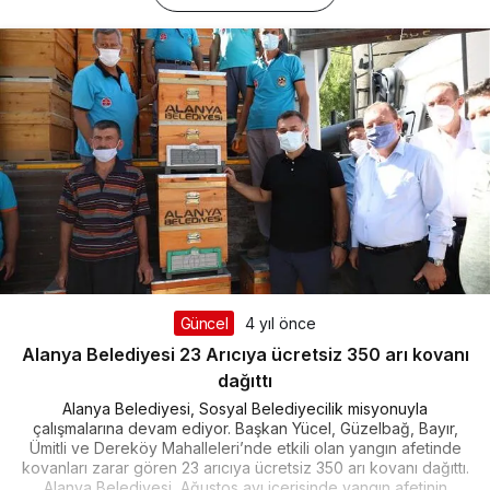
Güncel
4 yıl önce
Alanya Belediyesi 23 Arıcıya ücretsiz 350 arı kovanı
dağıttı
Alanya Belediyesi, Sosyal Belediyecilik misyonuyla
çalışmalarına devam ediyor. Başkan Yücel, Güzelbağ, Bayır,
Ümitli ve Dereköy Mahalleleri’nde etkili olan yangın afetinde
kovanları zarar gören 23 arıcıya ücretsiz 350 arı kovanı dağıttı.
Alanya Belediyesi, Ağustos ayı içerisinde yangın afetinin