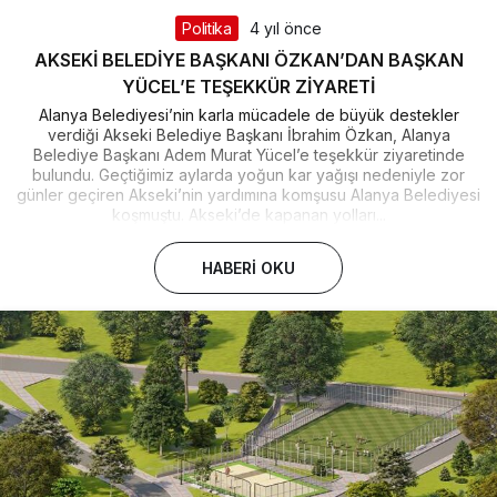
Politika
4 yıl önce
AKSEKİ BELEDİYE BAŞKANI ÖZKAN’DAN BAŞKAN
YÜCEL’E TEŞEKKÜR ZİYARETİ
Alanya Belediyesi’nin karla mücadele de büyük destekler
verdiği Akseki Belediye Başkanı İbrahim Özkan, Alanya
Belediye Başkanı Adem Murat Yücel’e teşekkür ziyaretinde
bulundu. Geçtiğimiz aylarda yoğun kar yağışı nedeniyle zor
günler geçiren Akseki’nin yardımına komşusu Alanya Belediyesi
koşmuştu. Akseki’de kapanan yolları...
HABERI OKU