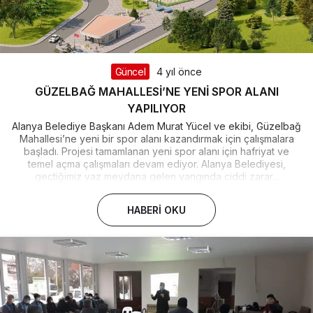
Güncel
4 yıl önce
GÜZELBAĞ MAHALLESİ’NE YENİ SPOR ALANI
YAPILIYOR
Alanya Belediye Başkanı Adem Murat Yücel ve ekibi, Güzelbağ
Mahallesi’ne yeni bir spor alanı kazandırmak için çalışmalara
başladı. Projesi tamamlanan yeni spor alanı için hafriyat ve
temel açma çalışmaları devam ediyor. Alanya Belediyesi,
geçtiğimiz yaz meydana gelen yangında ciddi zarar...
HABERI OKU