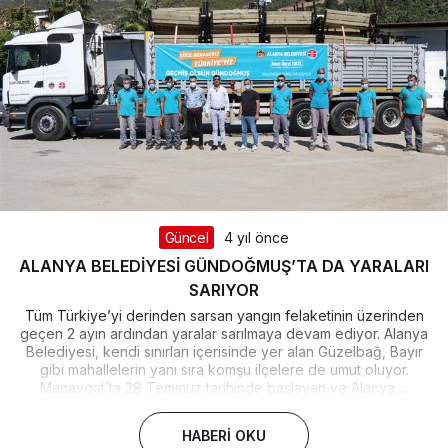
Güncel
4 yıl önce
ALANYA BELEDİYESİ GÜNDOĞMUŞ’TA DA YARALARI
SARIYOR
Tüm Türkiye’yi derinden sarsan yangın felaketinin üzerinden
geçen 2 ayın ardından yaralar sarılmaya devam ediyor. Alanya
Belediyesi, kendi sınırları içerisinde yer alan Güzelbağ, Bayır
gibi mahallelerin yanı sıra komşu ilçelere de umut oluyor.
Manavgat’ta 28 Temmuz tarihinde başlayan ve Alanya,...
HABERI OKU