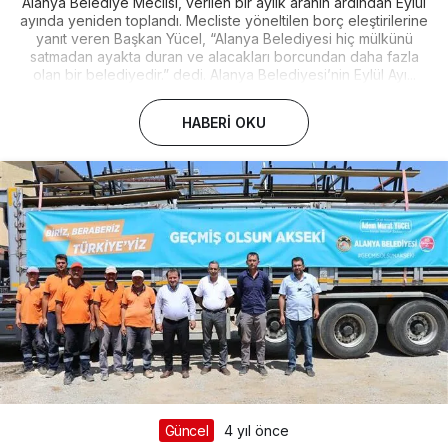
Alanya Belediye Meclisi, verilen bir aylık aranın ardından Eylül
ayında yeniden toplandı. Mecliste yöneltilen borç eleştirilerine
yanıt veren Başkan Yücel, “Alanya Belediyesi hiç mülkünü
satmadan ayakta duran ve alacakları borcundan daha fazla
olan bir belediyedir.” dedi. Alanya Belediyesi’nin Eylül Ayı...
HABERI OKU
Güncel
4 yıl önce