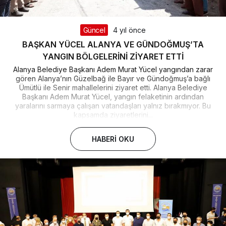
Güncel
4 yıl önce
BAŞKAN YÜCEL ALANYA VE GÜNDOĞMUŞ’TA
YANGIN BÖLGELERİNİ ZİYARET ETTİ
Alanya Belediye Başkanı Adem Murat Yücel yangından zarar
gören Alanya’nın Güzelbağ ile Bayır ve Gündoğmuş’a bağlı
Ümütlü ile Senir mahallelerini ziyaret etti. Alanya Belediye
Başkanı Adem Murat Yücel, yangın felaketinin ardından
yaralarını sarmaya çalışan vatandaşları yalnız bırakmıyor. Bu
kapsamda ziyaretlerini...
HABERI OKU