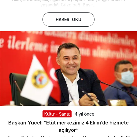
yaşandığı Güzelbağ, Bayır,...
HABERI OKU
Kültür - Sanat
4 yıl önce
Başkan Yücel: “Etüt merkezimiz 4 Ekim’de hizmete
açılıyor”