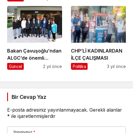
Bakan Çavuşoğlu’ndan
CHP’Lİ KADINLARDAN
ALGC’de önemli
İLÇE ÇALIŞMASI
açıklamalar
Güncel
2 yıl önce
Politika
3 yıl önce
Bir Cevap Yaz
E-posta adresiniz yayınlanmayacak.
Gerekli alanlar
*
ile işaretlenmişlerdir
Yorumunuz
*