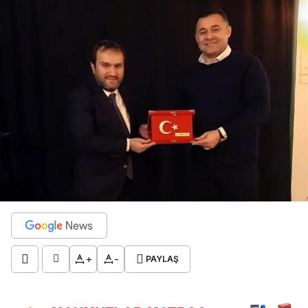
+
-
PAYLAŞ