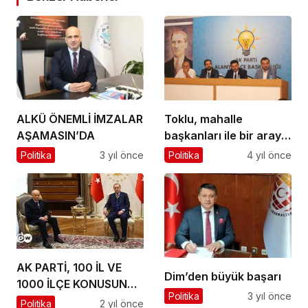
ALKÜ ÖNEMLİ İMZALAR
Toklu, mahalle
AŞAMASIN’DA
başkanları ile bir araya
geldi
Politika
3 yıl önce
Politika
4 yıl önce
AK PARTİ, 100 İL VE
Dim’den büyük başarı
1000 İLÇE KONUSUNDA
Politika
3 yıl önce
ÇALIŞMA YAPIYOR
Politika
2 yıl önce