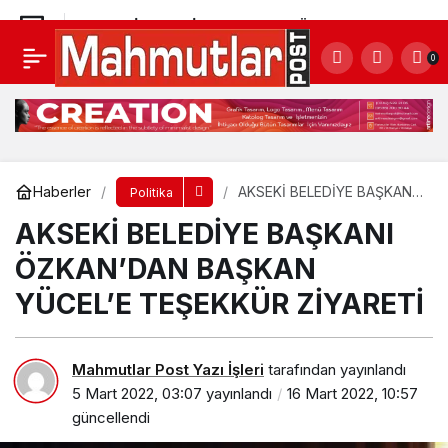
AKSEKİ BELEDİYE BAŞKANI ÖZKAN’DAN
0
BAŞKAN YÜCEL’E TEŞEKKÜR ZİYARETİ
Yorum Yap
Haberler
AKSEKİ BELEDİYE BAŞKANI
Politika
ÖZKAN’DAN BAŞKAN
AKSEKİ BELEDİYE BAŞKANI
YÜCEL’E TEŞEKKÜR
ZİYARETİ
ÖZKAN’DAN BAŞKAN
YÜCEL’E TEŞEKKÜR ZİYARETİ
Mahmutlar Post Yazı İşleri
tarafından yayınlandı
5 Mart 2022, 03:07
yayınlandı
16 Mart 2022, 10:57
güncellendi