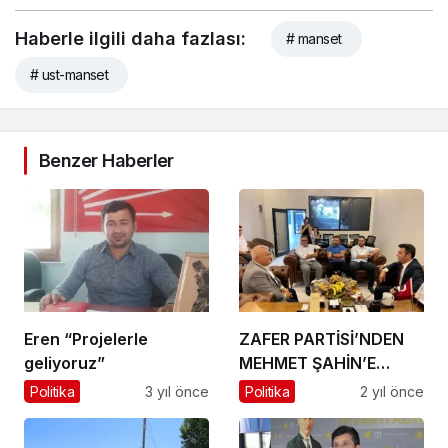
Haberle ilgili daha fazlası:
# manset
# ust-manset
Benzer Haberler
Eren “Projelerle
ZAFER PARTİSİ’NDEN
geliyoruz”
MEHMET ŞAHİN’E
ADAYLIK TEKLİFİ!
Politika
3 yıl önce
Politika
2 yıl önce