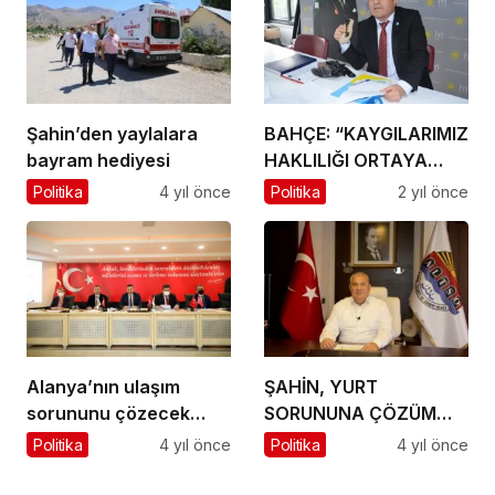
Şahin’den yaylalara
BAHÇE: “KAYGILARIMIZ
bayram hediyesi
HAKLILIĞI ORTAYA
ÇIKARTTI”
Politika
4 yıl önce
Politika
2 yıl önce
Alanya’nın ulaşım
ŞAHİN, YURT
sorununu çözecek
SORUNUNA ÇÖZÜM
master plan hazır
ÖNERİLERİNİ SIRALADI
Politika
4 yıl önce
Politika
4 yıl önce