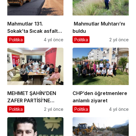
Mahmutlar 131.
Mahmutlar Muhtarı’nı
Sokak’ta Sıcak asfalt
buldu
çalışması
Politika
4 yıl önce
Politika
2 yıl önce
MEHMET ŞAHİN’DEN
CHP’den öğretmenlere
ZAFER PARTİSİ’NE
anlamlı ziyaret
ZİYARET
Politika
2 yıl önce
Politika
4 yıl önce