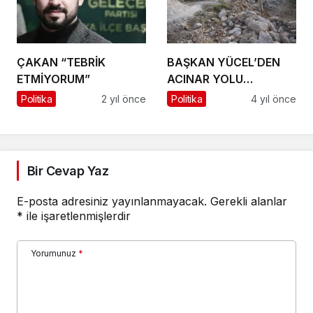
ÇAKAN “TEBRİK
BAŞKAN YÜCEL’DEN
ETMİYORUM”
ACINAR YOLU
TALİMATI
Politika
2 yıl önce
Politika
4 yıl önce
Bir Cevap Yaz
E-posta adresiniz yayınlanmayacak.
Gerekli alanlar
*
ile işaretlenmişlerdir
Yorumunuz
*