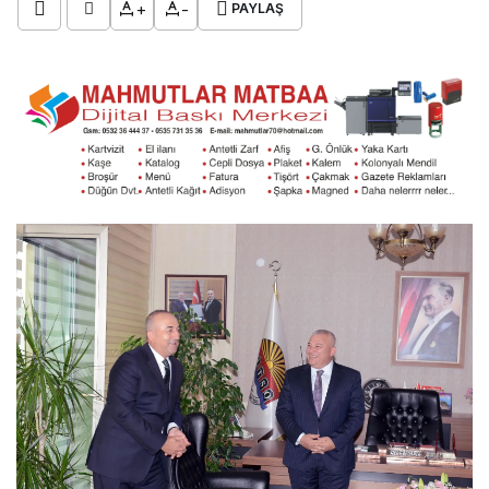
+
-
PAYLAŞ