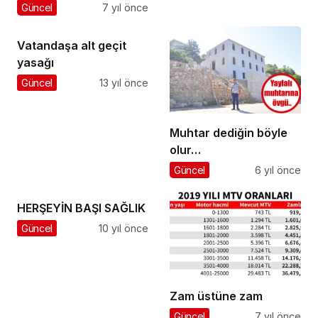
temeli atıldı
Güncel
7 yıl önce
Vatandaşa alt geçit
yasağı
Güncel
13 yıl önce
Muhtar dediğin böyle
olur…
Güncel
6 yıl önce
HERŞEYİN BAŞI SAĞLIK
Güncel
10 yıl önce
Zam üstüne zam
Güncel
7 yıl önce