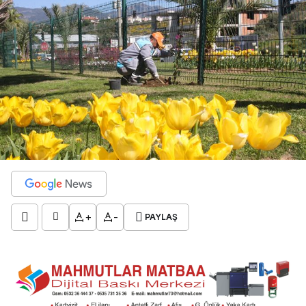
+
-
PAYLAŞ