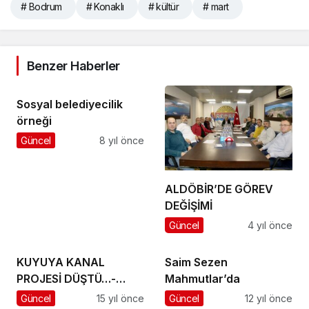
# Bodrum
# Konaklı
# kültür
# mart
Benzer Haberler
Sosyal belediyecilik
örneği
Güncel
8 yıl önce
ALDÖBİR’DE GÖREV
DEĞİŞİMİ
Güncel
4 yıl önce
KUYUYA KANAL
Saim Sezen
PROJESİ DÜŞTÜ…-
Mahmutlar’da
Hasan İlhan
Güncel
15 yıl önce
Güncel
12 yıl önce