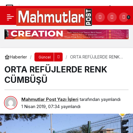
HEM BAŞKAN HEM ADAY BAŞKAN YÜCEL
0
YOĞUN TEMPO ÇALIŞIYOR
Yorum Yap
Paylaş
Haberler
ORTA REFÜJLERDE RENK
Güncel
CÜMBÜŞÜ
ORTA REFÜJLERDE RENK
CÜMBÜŞÜ
Mahmutlar Post Yazı İşleri
tarafından yayınlandı
1 Nisan 2019, 07:34
yayınlandı