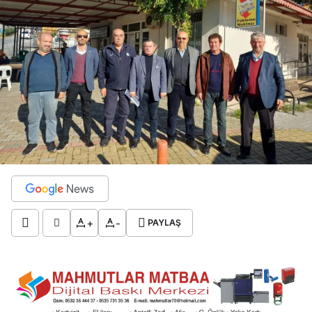
+
-
PAYLAŞ