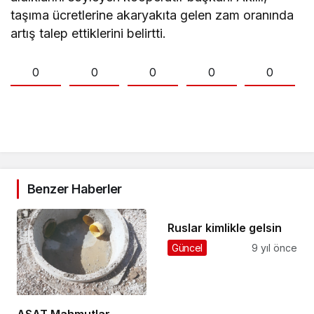
taşıma ücretlerine akaryakıta gelen zam oranında
artış talep ettiklerini belirtti.
0
0
0
0
0
Benzer Haberler
Ruslar kimlikle gelsin
Güncel
9 yıl önce