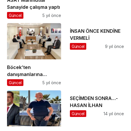
ASAT Mahmutlar
Sanayide çalışma yaptı
Güncel
5 yıl önce
İNSAN ÖNCE KENDİNE
VERMELİ
Güncel
9 yıl önce
Böcek’ten
danışmanlarına
projelerin hızla
Güncel
5 yıl önce
yapılması talimatı
SEÇİMDEN SONRA…-
HASAN İLHAN
Güncel
14 yıl önce