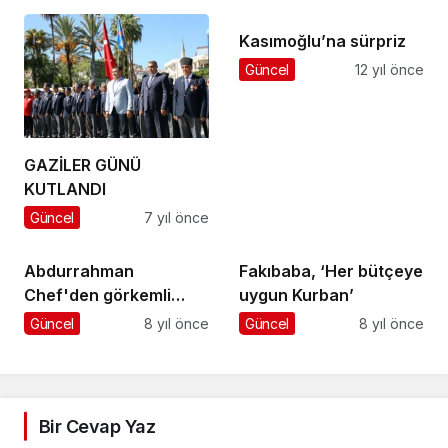
Kasımoğlu’na sürpriz
Güncel
12 yıl önce
GAZİLER GÜNÜ
KUTLANDI
Güncel
7 yıl önce
Abdurrahman
Fakıbaba, ‘Her bütçeye
Chef'den görkemli
uygun Kurban’
açılış
Güncel
8 yıl önce
Güncel
8 yıl önce
Bir Cevap Yaz