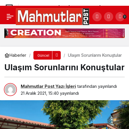
ALANYA BELEDİYESİ ASFALTTA YİNE REKOR
0
KIRDI
Yorum Yap
Paylaş
Haberler
Ulaşım Sorunlarını Konuştular
Güncel
Ulaşım Sorunlarını Konuştular
Mahmutlar Post Yazı İşleri
tarafından yayınlandı
21 Aralık 2021, 15:40
yayınlandı