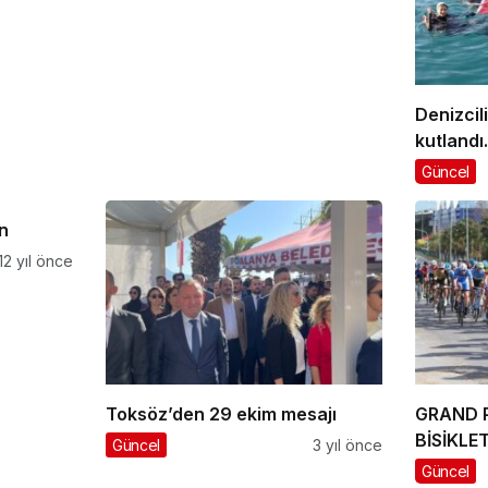
Denizcil
kutlandı.
Güncel
n
12 yıl önce
Toksöz’den 29 ekim mesajı
GRAND 
BİSİKLET
Güncel
3 yıl önce
Güncel