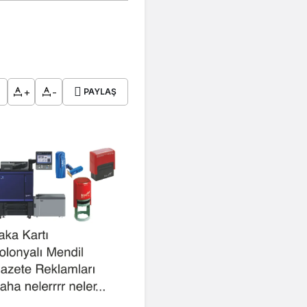
+
-
PAYLAŞ