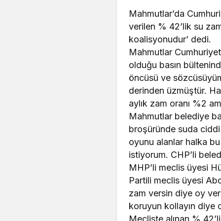
Mahmutlar’da Cumhuriy
verilen % 42’lik su z
koalisyonudur’ dedi.
Mahmutlar Cumhuriyet
olduğu basın bültenin
öncüsü ve sözcüsüyüm.
derinden üzmüştür. Hal
aylık zam oranı %2 am
Mahmutlar belediye baş
broşüründe suda ciddi 
oyunu alanlar halka b
istiyorum. CHP’li bele
MHP’li meclis üyesi H
Partili meclis üyesi A
zam versin diye oy verm
koruyun kollayın diye 
Mecliste alınan % 42’