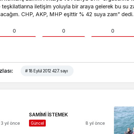
şkilatlarına iletişim yoluyla bir araya gelerek bu su
pacağım. CHP, AKP, MHP eşittir % 42 suya zam” dedi.
0
0
0
zlası:
# 18 Eylül 2012 427. sayı
SAMİMİ İSTEMEK
3 yıl önce
Güncel
8 yıl önce