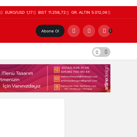
EURO/USD
1,17
BIST
11.258,72
GR. ALTIN
5.012,06
Abone Ol
0