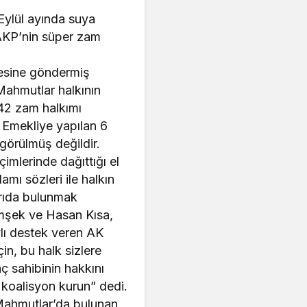
Eylül ayında suya
AKP’nin süper zam
esine göndermiş
Mahmutlar halkının
42 zam halkımı
 Emekliye yapılan 6
örülmüş değildir.
imlerinde dağıttığı el
mı sözleri ile halkın
arıda bulunmak
Şimşek ve Hasan Kısa,
lı destek veren AK
in, bu halk sizlere
ç sahibinin hakkını
 koalisyon kurun” dedi.
Mahmutlar’da bulunan