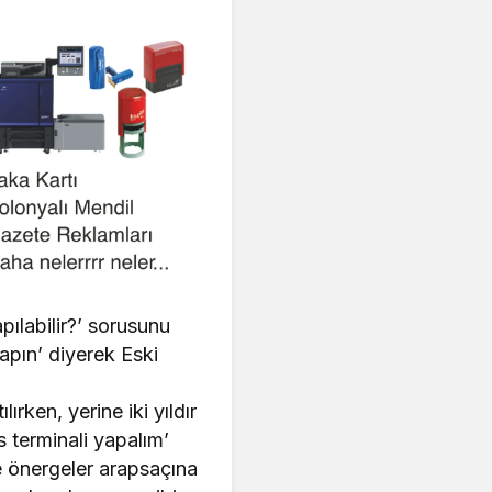
apılabilir?’ sorusunu
apın’ diyerek Eski
ırken, yerine iki yıldır
s terminali yapalım’
le önergeler arapsaçına