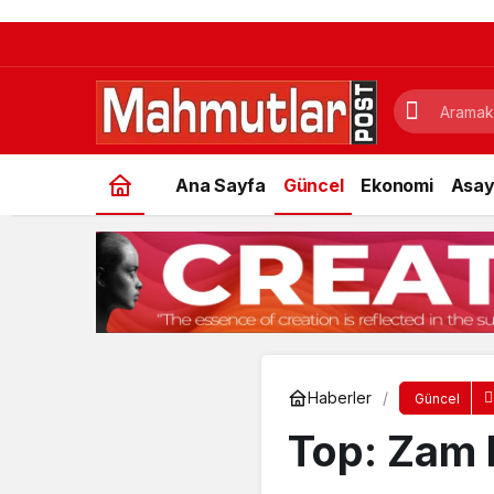
Ana Sayfa
Güncel
Ekonomi
Asay
Haberler
Güncel
Top: Zam b