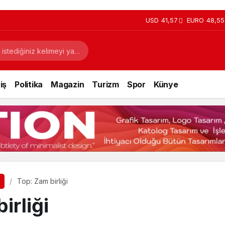
USD
41,57
EURO
48,55
iş
Politika
Magazin
Turizm
Spor
Künye
Top: Zam birliği
irliği