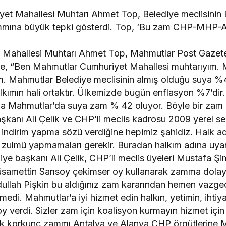
et Mahallesi Muhtarı Ahmet Top, Belediye meclisinin 
ammına büyük tepki gösterdi. Top, ‘Bu zam CHP-MHP-
 Mahallesi Muhtarı Ahmet Top, Mahmutlar Post Gazet
de, “Ben Mahmutlar Cumhuriyet Mahallesi muhtarıyım. 
 Mahmutlar Belediye meclisinin almış olduğu suya %
kımın hali ortaktır. Ülkemizde bugün enflasyon %7’dir.
a Mahmutlar’da suya zam % 42 oluyor. Böyle bir zam g
kanı Ali Çelik ve CHP’li meclis kadrosu 2009 yerel seç
indirim yapma sözü verdiğine hepimiz şahidiz. Halk ada
u zulmü yapmamaları gerekir. Buradan halkım adına uy
diye başkanı Ali Çelik, CHP’li meclis üyeleri Mustafa 
üsamettin Sarısoy çekimser oy kullanarak zamma dolay
bdullah Pişkin bu aldığınız zam kararından hemen vazgeç
edi. Mahmutlar’a iyi hizmet edin halkın, yetimin, ihtiya
oy verdi. Sizler zam için koalisyon kurmayın hizmet için
lik korkunç zammı Antalya ve Alanya CHP örgütlerine 