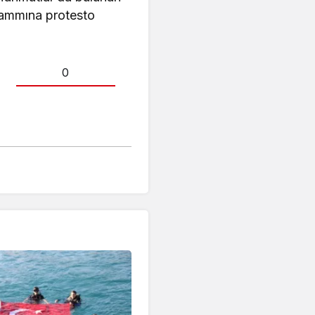
 zammına protesto
0