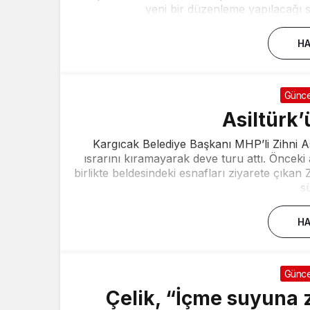
yeni bir düzenleme yapılacağı s
HA
Günce
Asiltürk’
Kargıcak Belediye Başkanı MHP’li Zihni Asil
ısrarını kıramayarak deve turu attı. Önceki 
birlikte beldesindeki esnafları ziyarete çıkan 
sü
HA
Günce
Çelik, “İçme suyuna 