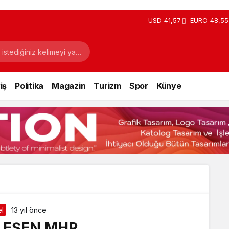
USD
41,57
EURO
48,55
iş
Politika
Magazin
Turizm
Spor
Künye
l
13 yıl önce
LEŞEN MHP