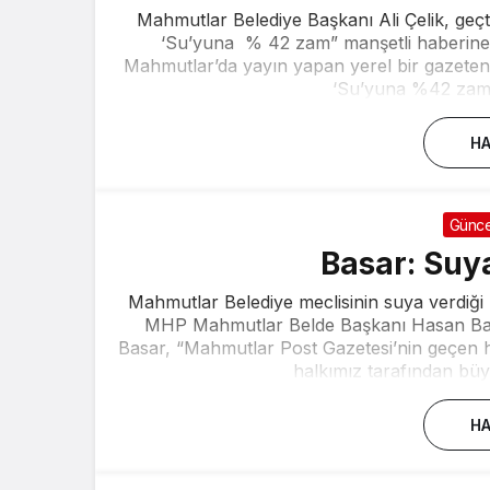
Mahmutlar Belediye Başkanı Ali Çelik, geç
‘Su’yuna % 42 zam” manşetli haberine il
Mahmutlar’da yayın yapan yerel bir gazete
‘Su’yuna %42 zam”
HA
Günce
Basar: Suy
Mahmutlar Belediye meclisinin suya verdiği
MHP Mahmutlar Belde Başkanı Hasan Basar
Basar, “Mahmutlar Post Gazetesi’nin geçen 
halkımız tarafından büyük
HA