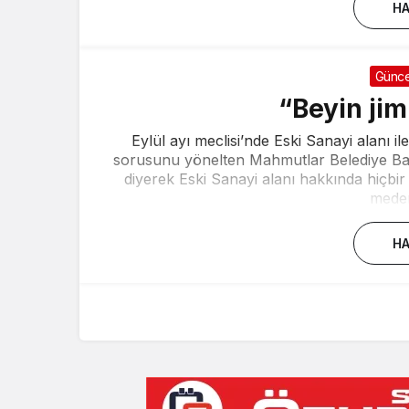
HA
Günce
“Beyin jim
Eylül ayı meclisi’nde Eski Sanayi alanı ile
sorusunu yönelten Mahmutlar Belediye Başk
diyerek Eski Sanayi alanı hakkında hiçbir
medeni
HA