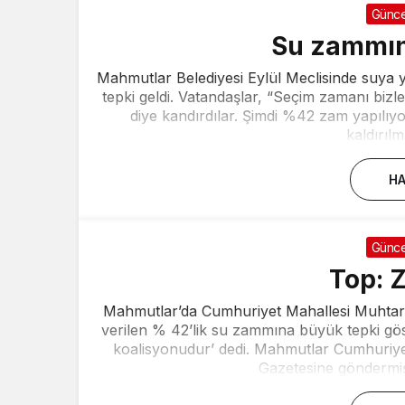
Günce
Su zammın
Mahmutlar Belediyesi Eylül Meclisinde suya
tepki geldi. Vatandaşlar, “Seçim zamanı bizle
diye kandırdılar. Şimdi %42 zam yapılıy
kaldırılma
HA
Günce
Top: Z
Mahmutlar’da Cumhuriyet Mahallesi Muhtarı
verilen % 42’lik su zammına büyük tepki g
koalisyonudur’ dedi. Mahmutlar Cumhuriy
Gazetesine göndermiş