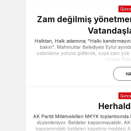
Günce
Zam değilmiş yönetme
Vatandaşl
Halktan, Halk adamına; "Halkı kandırmayın
bakın". Mahmutlar Belediyesi Eylül ayınd
yalanlama yoluna gidilerek, suya zam yok 
orman Bakanl
HA
Günce
Herhald
AK Partili Milletvekilleri MKYK toplantısında
düzenleniyor. Beldeler kapanmayabilir. AK
kapsamındaki beldeleri kapatma maddesi AK Pa