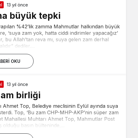
l
13 yıl önce
a büyük tepki
 yapılan %42’lik zamma Mahmutlar halkından büyük
re, ‘suya zam yok, hatta ciddi indirimler yapacağız’
or, bu Allah’tan reva mı, suya gelen zam derhal
lıdır” dediler....
BERI OKU
l
13 yıl önce
am birliği
 Ahmet Top, Belediye meclisinin Eylül ayında suya
österdi. Top, ‘Bu zam CHP-MHP-AKP’nin süper zam
et Mahallesi Muhtarı Ahmet Top, Mahmutlar Post
 olduğu basın bülteninde,...