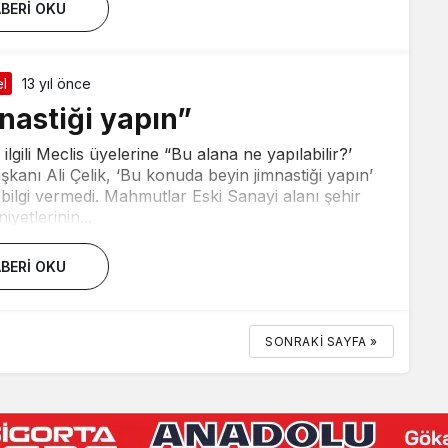
BERI OKU
l
13 yıl önce
nastiği yapın”
 ilgili Meclis üyelerine “Bu alana ne yapılabilir?’
anı Ali Çelik, ‘Bu konuda beyin jimnastiği yapın’
 bilgi vermedi. Mahmutlar Eski Sanayi alanı şehir
yetlerinin...
BERI OKU
SONRAKI SAYFA »