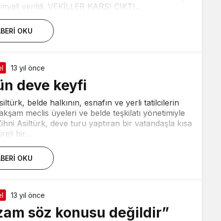
inyali verildi. VEKİLLER KARŞI ÇIKTI...
BERI OKU
l
13 yıl önce
ün deve keyfi
türk, belde halkının, esnafın ve yerli tatilcilerin
akşam meclis üyeleri ve belde teşkilatı yönetimiyle
Zihni Asiltürk, deve turu yaptıran bir vatandaşla kısa
reli bir...
BERI OKU
l
13 yıl önce
zam söz konusu değildir”