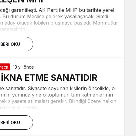
cağı garantileşti. AK Parti ile MHP bu tarihte yerel
ı. Bu durum Meclise gelerek yasallaşacak. Şimdi
en aday olacak lobileri oluşmaya başladı. Mahmutlar
azetesi’nin...
BERI OKU
raca
13 yıl önce
İKNA ETME SANATIDIR
e sanatıdır. Siyasete soyunan kişilerin öncelikle, o
rinin yanında yine o toplumun tüm katmanlarının
rek siyasete atılmaları gerekir. Bilindiği üzere halkın
ranışlarını ikna...
BERI OKU