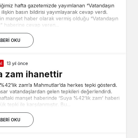
tiğimiz hafta gazetemizde yayımlanan “Vatandaşın
işkin basın bildirisi yayımlayarak cevap verdi.
nin manşet haber olarak vermiş olduğu “Vatandaşın
 haberine cevap veren...
BERI OKU
l
13 yıl önce
a zam ihanettir
 %42’lik zam’a Mahmutlar’da herkes tepki gösterdi.
 vatandaşlardan gelen tepkileri değerlendirdi.
haftaki manşet haberinde ‘Suya %42’lik zam’ haberi
 tepki ile karşılanmıştır. Bu...
BERI OKU