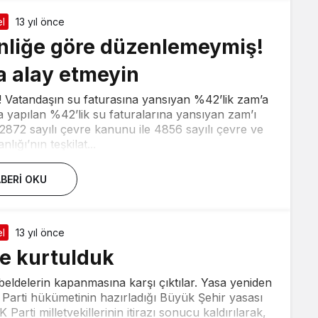
l
13 yıl önce
nliğe göre düzenlemeymiş!
a alay etmeyin
! Vatandaşın su faturasına yansıyan %42’lik zam’a
a yapılan %42’lik su faturalarına yansıyan zam’ı
2872 sayılı çevre kanunu ile 4856 sayılı çevre ve
ığı’nın teşkilat...
BERI OKU
l
13 yıl önce
e kurtulduk
 beldelerin kapanmasına karşı çıktılar. Yasa yeniden
 Parti hükümetinin hazırladığı Büyük Şehir yasası
rti milletvekillerinin itirazı sonucu kaldırılarak,