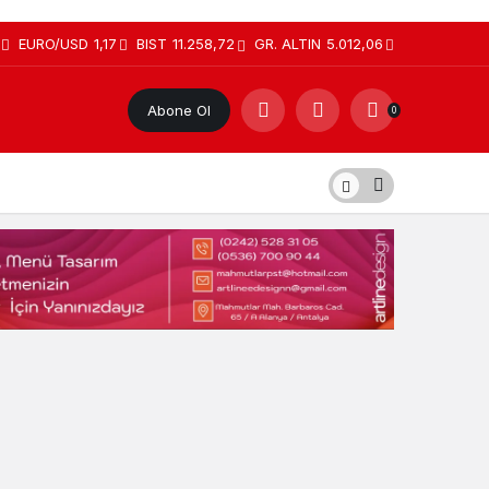
EURO/USD
1,17
BIST
11.258,72
GR. ALTIN
5.012,06
Abone Ol
0