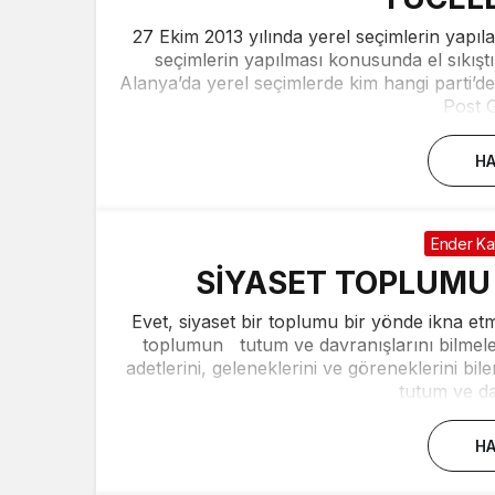
27 Ekim 2013 yılında yerel seçimlerin yapıla
seçimlerin yapılması konusunda el sıkışt
Alanya’da yerel seçimlerde kim hangi parti’d
Post G
HA
Ender Ka
SİYASET TOPLUMU 
Evet, siyaset bir toplumu bir yönde ikna etm
toplumun tutum ve davranışlarını bilmele
adetlerini, geleneklerini ve göreneklerini bile
tutum ve dav
HA