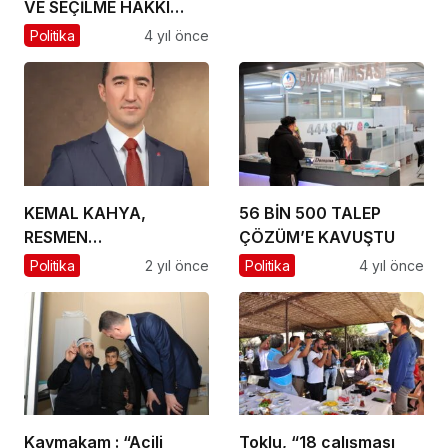
VE SEÇİLME HAKKI
VERİLİŞİNİN 87. YILI
Politika
4 yıl önce
KUTLANDI
KEMAL KAHYA,
56 BİN 500 TALEP
RESMEN
ÇÖZÜM’E KAVUŞTU
KILIÇDAROĞLU’NUN
Politika
2 yıl önce
Politika
4 yıl önce
BAŞDANIŞMANI OLDU
Kaymakam : “Acili
Toklu, “18 çalışması