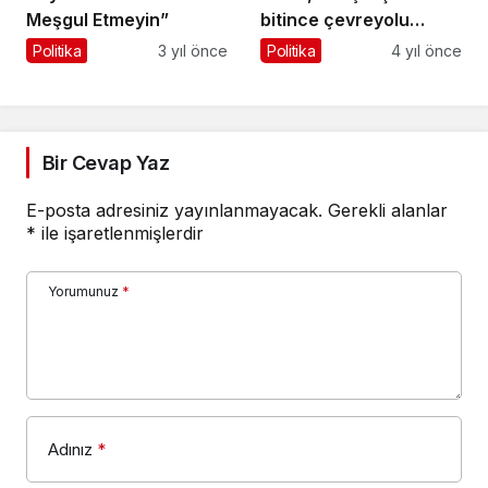
Meşgul Etmeyin”
bitince çevreyolu
açılacak”
Politika
3 yıl önce
Politika
4 yıl önce
Bir Cevap Yaz
E-posta adresiniz yayınlanmayacak.
Gerekli alanlar
*
ile işaretlenmişlerdir
Yorumunuz
*
Adınız
*