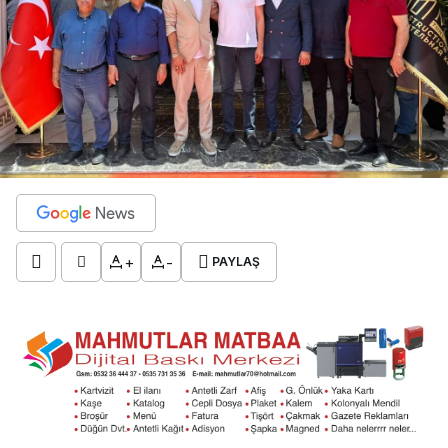
+
-
PAYLAŞ