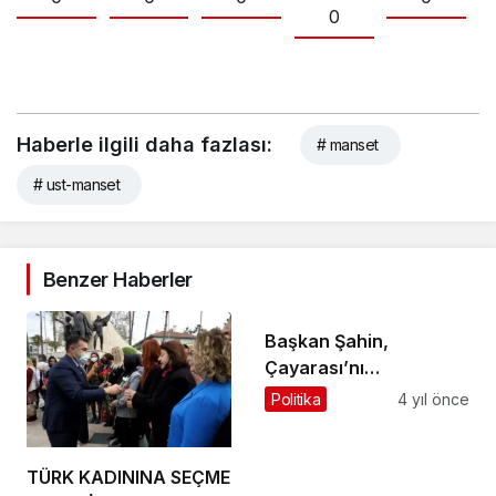
0
Haberle ilgili daha fazlası:
# manset
# ust-manset
Benzer Haberler
Başkan Şahin,
Çayarası’nı
Ambulansa, Gökbel’i
Politika
4 yıl önce
doktora kavuşturdu
TÜRK KADININA SEÇME