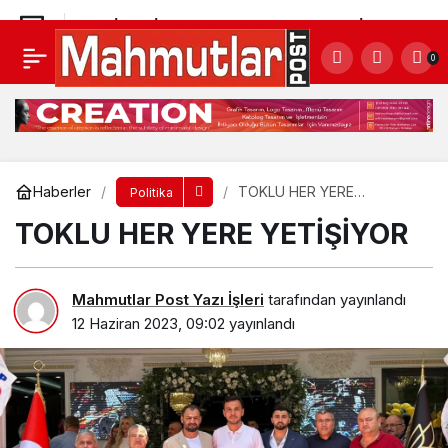
YENİ VEKİLDEN BAŞKAN ERDEM’E ZİYARET
0
Yorum Yap
Paylaş
Haberler
TOKLU HER YERE
Politika
YETİŞİYOR
TOKLU HER YERE YETİŞİYOR
Mahmutlar Post Yazı İşleri
tarafından yayınlandı
12 Haziran 2023, 09:02
yayınlandı