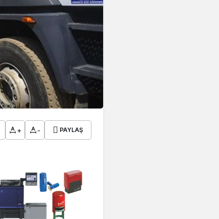
+
-
PAYLAŞ