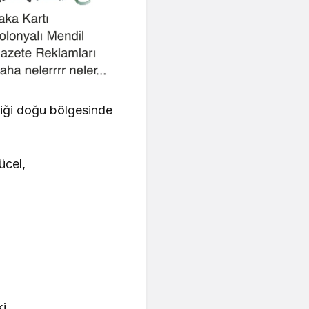
diği doğu bölgesinde
ücel,
ki