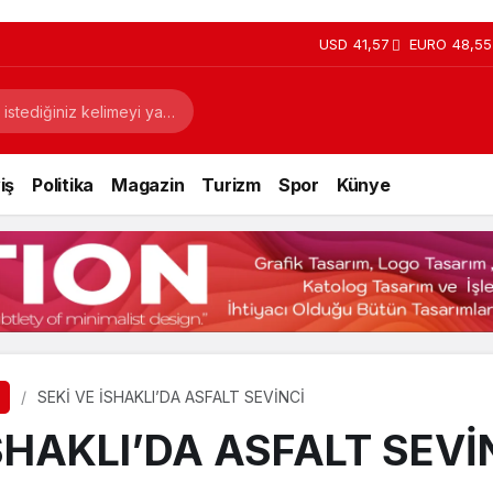
USD
41,57
EURO
48,55
iş
Politika
Magazin
Turizm
Spor
Künye
SEKİ VE İSHAKLI’DA ASFALT SEVİNCİ
İSHAKLI’DA ASFALT SEVİ