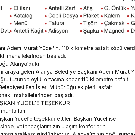
ı Adem Murat Yücel’in, 110 kilometre asfalt sözü ver
klı mahallelerinden başladı.
oğu Alanya’daki
 bir araya gelen Alanya Belediye Başkanı Adem Murat Y
oğrultusunda eylül ortasına kadar 110 kilometre asfalt
elediyesi Fen İşleri Müdürlüğü ekipleri, asfalt
shaklı mahallelerinden başladı.
KAN YÜCEL’E TEŞEKKÜR
 muhtarları
Başkan Yücel’e teşekkür ettiler. Başkan Yücel ise
sinde, vatandaşlarımızın ulaşım konforlarını
larımızı aralıksız sürdürüyoruz. Alanya’mızın doğusunda