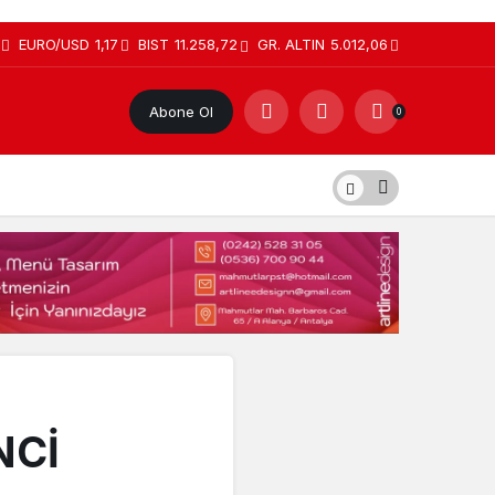
EURO/USD
1,17
BIST
11.258,72
GR. ALTIN
5.012,06
Abone Ol
0
NCİ