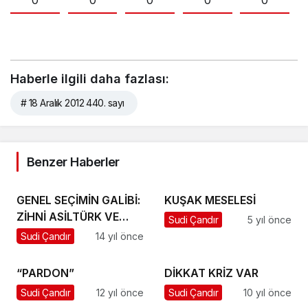
0
0
0
0
0
Haberle ilgili daha fazlası:
# 18 Aralık 2012 440. sayı
Benzer Haberler
GENEL SEÇİMİN GALİBİ:
KUŞAK MESELESİ
ZİHNİ ASİLTÜRK VE
Sudi Çandır
5 yıl önce
KARGICAK
Sudi Çandır
14 yıl önce
“PARDON”
DİKKAT KRİZ VAR
Sudi Çandır
12 yıl önce
Sudi Çandır
10 yıl önce