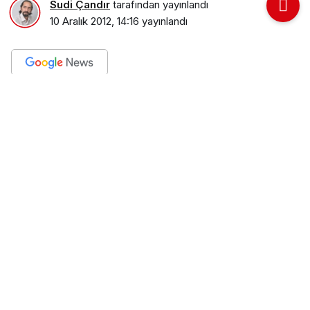
Sudi Çandır
tarafından yayınlandı
10 Aralık 2012, 14:16
yayınlandı
PAYLAŞ
KİT, Kamu iktisadi teşekküllerinin tavsiyesi büyük
ölçüde gerçekleşti. Şimdi sıra BİT, Belediye
iktisadi teşekküllerinde. Bunun da ilk adımı
Büyükşehir kanunuyla gerçekleştirilmiş oldu.