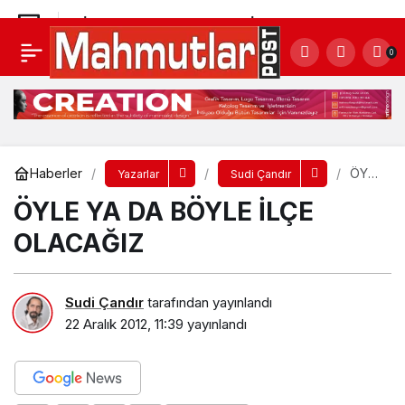
KİTLER KAPATILDI SIRA BİT’LERDE
0
Yorum Yap
Paylaş
Haberler
ÖYLE
Yazarlar
Sudi Çandır
YA
ÖYLE YA DA BÖYLE İLÇE
DA
BÖYL
E
OLACAĞIZ
İLÇE
OLA
CAĞI
Z
Sudi Çandır
tarafından yayınlandı
22 Aralık 2012, 11:39
yayınlandı