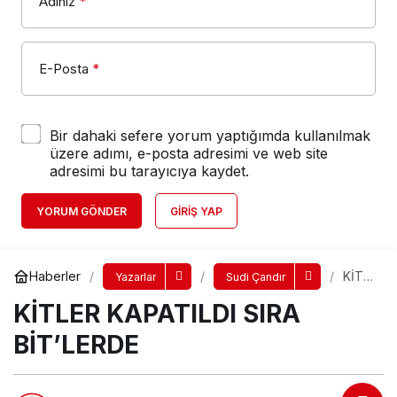
Adınız
*
E-Posta
*
Bir dahaki sefere yorum yaptığımda kullanılmak
üzere adımı, e-posta adresimi ve web site
adresimi bu tarayıcıya kaydet.
YORUM GÖNDER
GIRIŞ YAP
Haberler
KİTL
Yazarlar
Sudi Çandır
ER
KİTLER KAPATILDI SIRA
KAPA
TILDI
SIRA
BİT’LERDE
BİT’L
ERDE