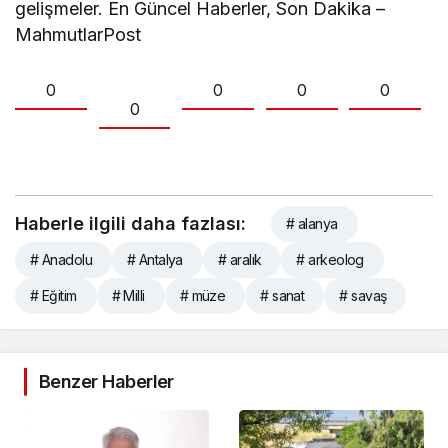
gelişmeler. En Güncel Haberler, Son Dakika –
MahmutlarPost
0
0
0
0
0
Haberle ilgili daha fazlası:
# alanya
# Anadolu
# Antalya
# aralık
# arkeolog
# Eğitim
# Milli
# müze
# sanat
# savaş
Benzer Haberler