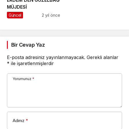
ERDEM’DEN GÜZELBAĞ
MÜJDESİ
Güncel
2 yıl önce
Bir Cevap Yaz
E-posta adresiniz yayınlanmayacak.
Gerekli alanlar
*
ile işaretlenmişlerdir
Yorumunuz
*
Adınız
*