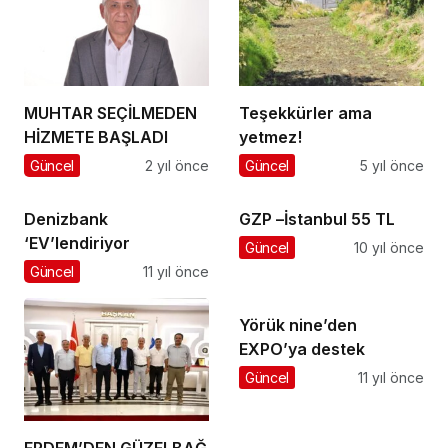
MUHTAR SEÇİLMEDEN
Teşekkürler ama
HİZMETE BAŞLADI
yetmez!
Güncel
2 yıl önce
Güncel
5 yıl önce
Denizbank
GZP –İstanbul 55 TL
‘EV’lendiriyor
Güncel
10 yıl önce
Güncel
11 yıl önce
Yörük nine’den
EXPO’ya destek
Güncel
11 yıl önce