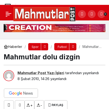
Mahmutlar dolu dizgin
0
Yorum Yap
Haberler
Mahmutlar
Spor
Futbol
dolu dizgin
Mahmutlar dolu dizgin
Mahmutlar Post Yazı İşleri
tarafından yayınlandı
8 Şubat 2010, 14:26
yayınlandı
+
-
PAYLAŞ