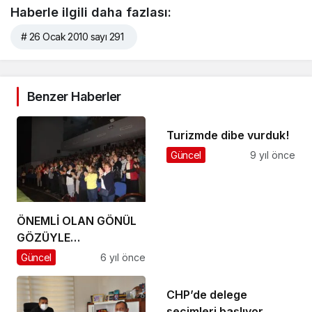
Haberle ilgili daha fazlası:
# 26 Ocak 2010 sayı 291
Benzer Haberler
Turizmde dibe vurduk!
Güncel
9 yıl önce
ÖNEMLİ OLAN GÖNÜL
GÖZÜYLE
GÖREBİLMEKTİR
Güncel
6 yıl önce
CHP’de delege
seçimleri başlıyor