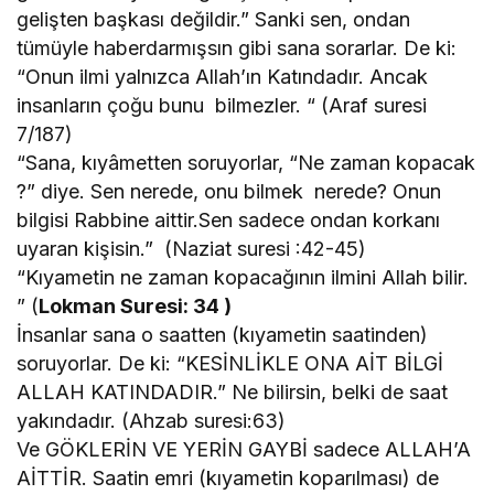
gelişten başkası değildir.” Sanki sen, ondan
tümüyle haberdarmışsın gibi sana sorarlar. De ki:
“Onun ilmi yalnızca Allah’ın Katındadır. Ancak
insanların çoğu bunu bilmezler. “
(Araf suresi
7/187)
“Sana, kıyâmetten soruyorlar, “Ne zaman kopacak
?” diye. Sen nerede, onu bilmek nerede? Onun
bilgisi Rabbine aittir.Sen sadece ondan korkanı
uyaran kişisin.” (Naziat suresi :42-45)
“Kıyametin ne zaman kopacağının ilmini Allah bilir.
” (
Lokman Suresi: 34 )
İnsanlar sana o saatten (kıyametin saatinden)
soruyorlar. De ki: “KESİNLİKLE ONA AİT BİLGİ
ALLAH KATINDADIR.” Ne bilirsin, belki de saat
yakındadır. (Ahzab suresi:63)
Ve GÖKLERİN VE YERİN GAYBİ sadece ALLAH’A
AİTTİR. Saatin emri (kıyametin koparılması) de