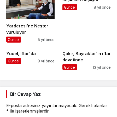
Güncel
8 yıl önce
Yarderesi’ne Neşter
vuruluyor
Güncel
5 yıl önce
Yücel, iftar'da
Çakır, Bayraktar’ın iftar
davetinde
Güncel
9 yıl önce
Güncel
13 yıl önce
Bir Cevap Yaz
E-posta adresiniz yayınlanmayacak.
Gerekli alanlar
*
ile işaretlenmişlerdir