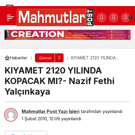
KIYAMET 2120 YILINDA KOPACAK MI?- Nazif
0
Fethi Yalçınkaya
Yorum Yap
Haberler
KIYAMET 2120 YILINDA
Güncel
KOPACAK MI?- Nazif Fethi
KIYAMET 2120 YILINDA
Yalçınkaya
KOPACAK MI?- Nazif Fethi
Yalçınkaya
Mahmutlar Post Yazı İşleri
tarafından yayınlandı
1 Şubat 2010, 12:09
yayınlandı