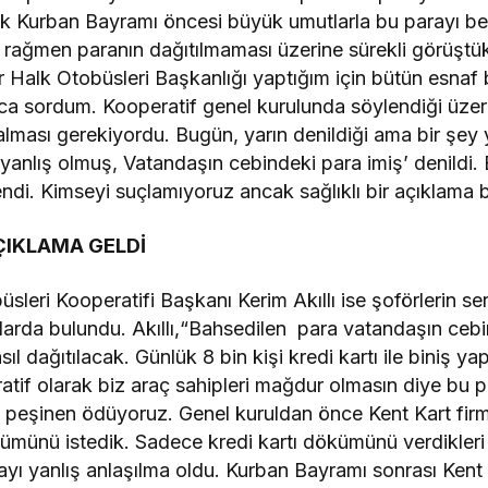
ak Kurban Bayramı öncesi büyük umutlarla bu parayı bekl
ğmen paranın dağıtılmaması üzerine sürekli görüştükle
Halk Otobüsleri Başkanlığı yaptığım için bütün esnaf
ca sordum. Kooperatif genel kurulunda söylendiği üze
 alması gerekiyordu. Bugün, yarın denildiği ama bir şe
anlış olmuş, Vatandaşın cebindeki para imiş’ denildi. 
di. Kimseyi suçlamıyoruz ancak sağlıklı bir açıklama b
ÇIKLAMA GELDİ
leri Kooperatifi Başkanı Kerim Akıllı ise şoförlerin ser
alarda bulundu. Akıllı,“Bahsedilen para vatandaşın cebi
l dağıtılacak. Günlük 8 bin kişi kredi kartı ile biniş y
atif olarak biz araç sahipleri mağdur olmasın diye bu 
şinen ödüyoruz. Genel kuruldan önce Kent Kart firması
ümünü istedik. Sadece kredi kartı dökümünü verdikleri
ı yanlış anlaşılma oldu. Kurban Bayramı sonrası Kent