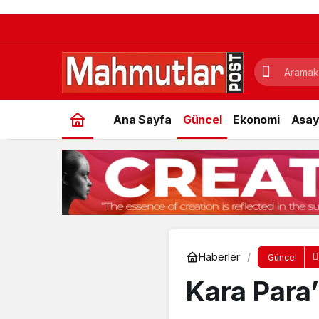
Ana Sayfa
Güncel
Ekonomi
Asay
Haberler
Güncel
Kara Para’