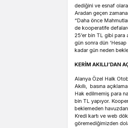
dediğini ve esnaf olar
Aradan geçen zamana ra
“Daha önce Mahmutlar 
de kooperatife defalar
25’er bin TL gibi para
gün sonra dün ‘Hesap y
kadar gün neden beklen
KERİM AKILLI’DAN A
Alanya Özel Halk Otobüs
Akıllı, basına açıklam
Hak edilmemiş para nası
bin TL yapıyor. Kooper
beklemeden havuzdan pe
Kredi kartı ve web dök
göremediğimizden dolay