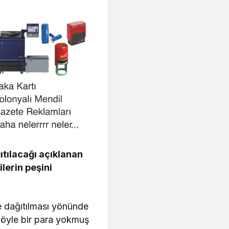
tılacağı açıklanan
lerin peşini
e dağıtılması yönünde
böyle bir para yokmuş