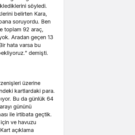
ediklerini söyledi.
rini belirten Kara,
 bana soruyordu. Ben
re toplam 92 araç,
y yok. Aradan geçen 13
Bir hata varsa bu
ekliyoruz.” demişti.
zenişleri üzerine
ndeki kartlardaki para.
apıyor. Bu da günlük 64
parayı gününü
 ile irtibata geçtik.
 için ve havuzu
 Kart açıklama