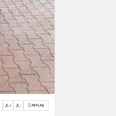
+
-
PAYLAŞ