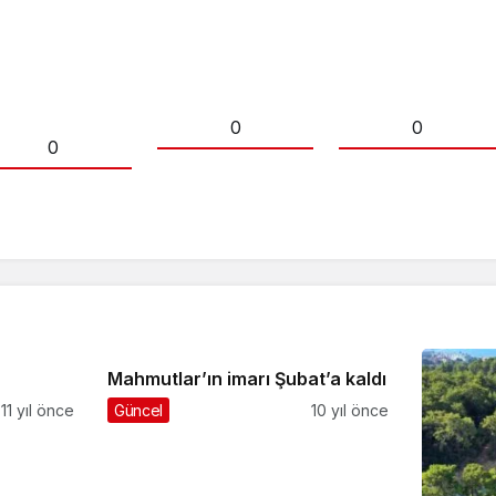
0
0
0
Mahmutlar’ın imarı Şubat’a kaldı
11 yıl önce
Güncel
10 yıl önce