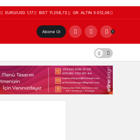
EURO/USD
1,17
BIST
11.258,72
GR. ALTIN
5.012,06
Abone Ol
0