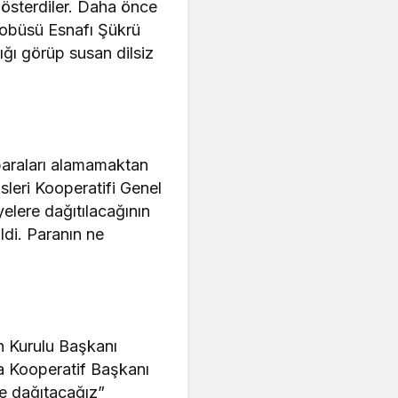
gösterdiler. Daha önce
tobüsü Esnafı Şükrü
ğı görüp susan dilsiz
paraları alamamaktan
sleri Kooperatifi Genel
elere dağıtılacağının
ldi. Paranın ne
n Kurulu Başkanı
a Kooperatif Başkanı
re dağıtacağız”