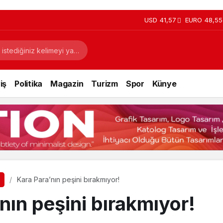
USD
41,57
EURO
48,55
iş
Politika
Magazin
Turizm
Spor
Künye
Kara Para’nın peşini bırakmıyor!
nın peşini bırakmıyor!