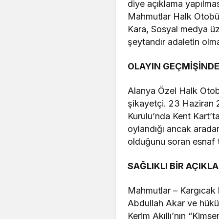
diye açıklama yapılmas
Mahmutlar Halk Otobüs
Kara, Sosyal medya üz
şeytandır adaletin olm
OLAYIN GEÇMİŞİNDE
Alanya Özel Halk Otobü
şikayetçi. 23 Haziran 
Kurulu’nda Kent Kart’t
oylandığı ancak aradan
olduğunu soran esnaf t
SAĞLIKLI BİR AÇIK
Mahmutlar – Kargıcak 
Abdullah Akar ve hükü
Kerim Akıllı’nın “Kims