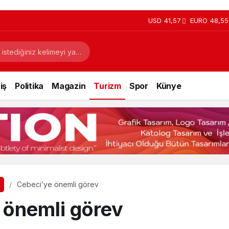
USD
41,57
EURO
48,55
iş
Politika
Magazin
Turizm
Spor
Künye
Cebeci’ye önemli görev
 önemli görev