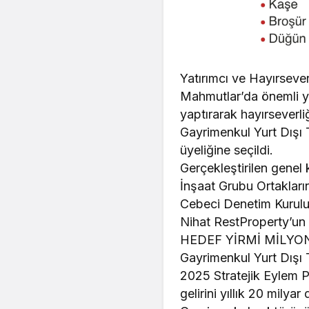
Yatırımcı ve Hayırseve
Mahmutlar’da önemli y
yaptırarak hayırseverl
Gayrimenkul Yurt Dışı
üyeliğine seçildi.
Gerçekleştirilen genel 
İnşaat Grubu Ortaklar
Cebeci Denetim Kurulu 
Nihat RestProperty’un s
HEDEF YİRMİ MİLYO
Gayrimenkul Yurt Dışı
2025 Stratejik Eylem P
gelirini yıllık 20 milya