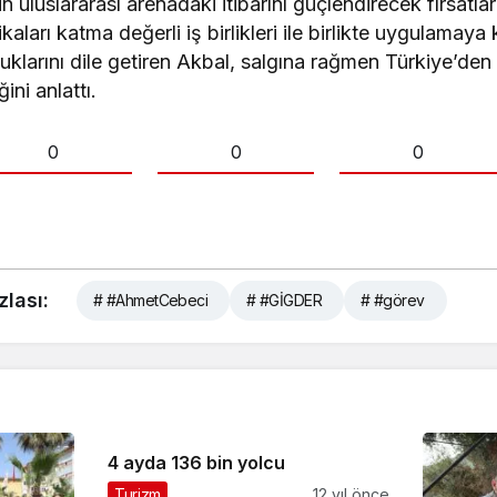
uluslararası arenadaki itibarını güçlendirecek fırsatla
tikaları katma değerli iş birlikleri ile birlikte uygulamaya
klarını dile getiren Akbal, salgına rağmen Türkiye’den 
ni anlattı.
0
0
0
zlası:
# #AhmetCebeci
# #GİGDER
# #görev
4 ayda 136 bin yolcu
Turizm
12 yıl önce