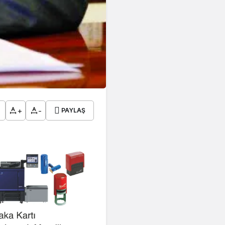
+
-
PAYLAŞ