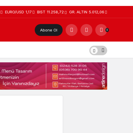
EURO/USD
1,17
BIST
11.258,72
GR. ALTIN
5.012,06
Abone Ol
0