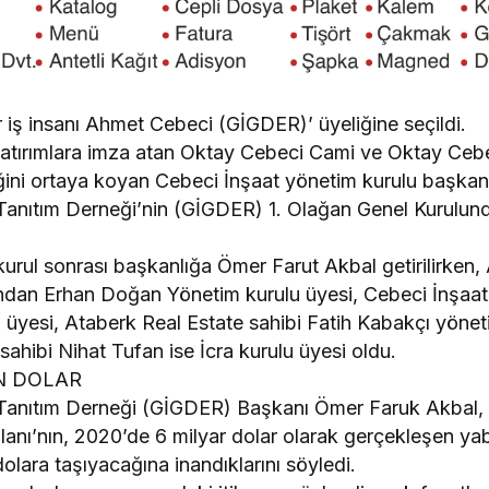
r iş insanı Ahmet Cebeci (GİGDER)’ üyeliğine seçildi.
atırımlara imza atan Oktay Cebeci Cami ve Oktay Cebe
iğini ortaya koyan Cebeci İnşaat yönetim kurulu başka
 Tanıtım Derneği’nin (GİGDER) 1. Olağan Genel Kurulun
kurul sonrası başkanlığa Ömer Farut Akbal getirilirken, 
ından Erhan Doğan Yönetim kurulu üyesi, Cebeci İnşaat
üyesi, Ataberk Real Estate sahibi Fatih Kabakçı yönet
ahibi Nihat Tufan ise İcra kurulu üyesi oldu.
N DOLAR
 Tanıtım Derneği (GİGDER) Başkanı Ömer Faruk Akbal, 
lanı’nın, 2020’de 6 milyar dolar olarak gerçekleşen ya
r dolara taşıyacağına inandıklarını söyledi.