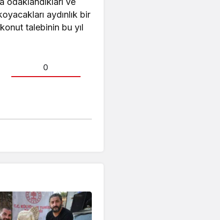
ra odaklandıkları ve
 koyacakları aydınlık bir
konut talebinin bu yıl
0