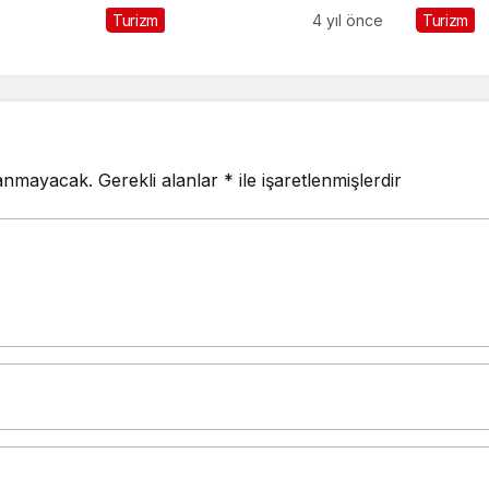
Turizm
4 yıl önce
Turizm
lanmayacak.
Gerekli alanlar
*
ile işaretlenmişlerdir