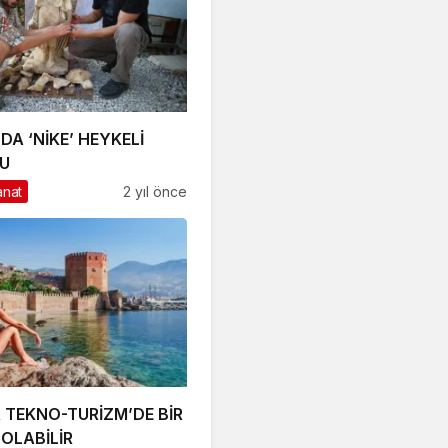
DA ‘NİKE’ HEYKELİ
U
anat
2 yıl önce
 TEKNO-TURİZM’DE BİR
OLABİLİR