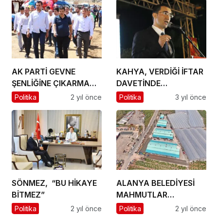
AK PARTİ GEVNE
KAHYA, VERDİĞİ İFTAR
ŞENLİĞİNE ÇIKARMA
DAVETİNDE
YAPTI
KUCAKLADI
Politika
2 yıl önce
Politika
3 yıl önce
SÖNMEZ, “BU HİKAYE
ALANYA BELEDİYESİ
BİTMEZ”
MAHMUTLAR
SANAYİSİ’NE SSB
Politika
2 yıl önce
Politika
2 yıl önce