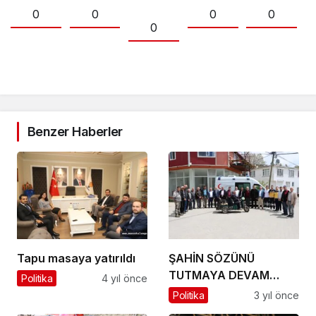
0
0
0
0
0
Benzer Haberler
Tapu masaya yatırıldı
ŞAHİN SÖZÜNÜ
TUTMAYA DEVAM
Politika
4 yıl önce
EDİYOR.
Politika
3 yıl önce