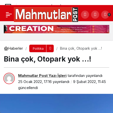
ALANYA BELEDİYESİ’NDEN OBA’DA ALTYAPI
0
YATIRIMI
Yorum Yap
Paylaş
Haberler
Bina çok, Otopark yok …!
Politika
Bina çok, Otopark yok …!
Mahmutlar Post Yazı İşleri
tarafından yayınlandı
25 Ocak 2022, 17:16
yayınlandı
9 Şubat 2022, 11:45
güncellendi