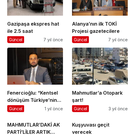
Gazipaşa ekspres hat
Alanya’nın ilk TOKİ
ile 2.5 saat
Projesi gazetecilere
Güncel
7 yıl önce
Güncel
7 yıl önce
Fenercioğlu: “Kentsel
Mahmutlar’a Otopark
dönüşüm Türkiye’nin
şart!
kanayan yarası”
Güncel
1 yıl önce
Güncel
3 yıl önce
MAHMUTLAR’DAKİ AK
Kuşyuvası geçit
PARTİ’LİLER ARTIK
verecek