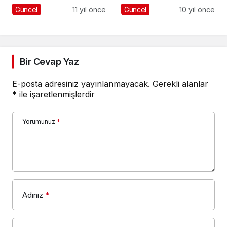
UYANIN
Güncel
11 yıl önce
Güncel
10 yıl önce
UYANMAZSANIZ
KIPIRDAYIN!
Bir Cevap Yaz
E-posta adresiniz yayınlanmayacak.
Gerekli alanlar
*
ile işaretlenmişlerdir
Yorumunuz
*
Adınız
*