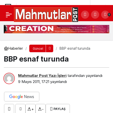
BBP esnaf turunda
Yorum Yap
0
Haberler
BBP esnaf turunda
Güncel
BBP esnaf turunda
Mahmutlar Post Yazı İşleri
tarafından yayınlandı
9 Mayıs 2011, 17:21
yayınlandı
+
-
PAYLAŞ