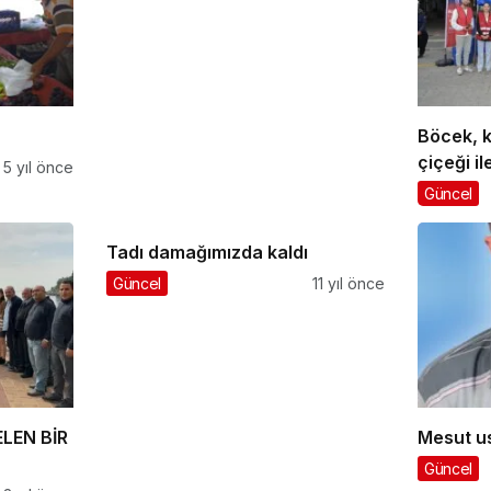
Böcek, 
çiçeği il
5 yıl önce
Güncel
Tadı damağımızda kaldı
Güncel
11 yıl önce
LEN BİR
Mesut u
Güncel