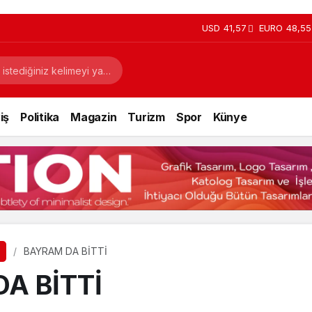
USD
41,57
EURO
48,55
iş
Politika
Magazin
Turizm
Spor
Künye
BAYRAM DA BİTTİ
A BİTTİ