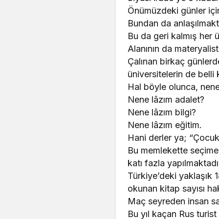
Önümüzdeki günler içi
Bundan da anlaşılmakta
Bu da geri kalmış her ü
Alanının da materyalis
Çalınan birkaç günler
üniversitelerin de belli
Hal böyle olunca, nen
Nene lâzım adalet?
Nene lâzım bilgi?
Nene lâzım eğitim.
Hani derler ya; “Çocuk 
Bu memlekette seçime y
katı fazla yapılmaktadı
Türkiye’deki yaklaşık 1
okunan kitap sayısı hak
Maç seyreden insan say
Bu yıl kaçan Rus turist