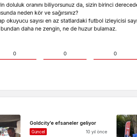
rin doluluk oranını biliyorsunuz da, sizin birinci derecede
sunda neden kör ve sağırsınız?
ap okuyucu sayısı en az statlardaki futbol izleyicisi say
e bundan daha ne zengin, ne de huzur bulamaz.
0
0
0
Goldcity’e efsaneler geliyor
Güncel
10 yıl önce