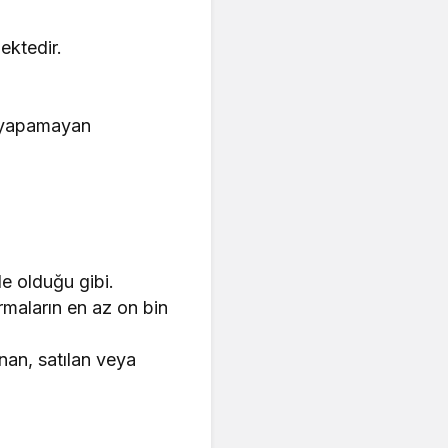
ektedir.
n/yapamayan
de olduğu gibi.
rmaların en az on bin
nan, satılan veya