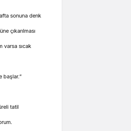
hafta sonuna denk
güne çıkarılması
m varsa sıcak
 başlar.”
eli tatil
yorum.