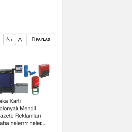
+
-
PAYLAŞ