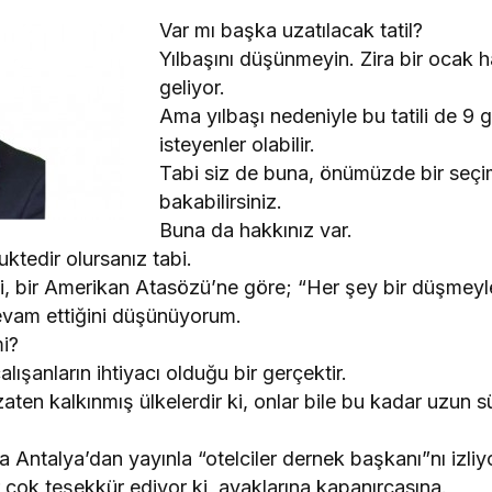
Var mı başka uzatılacak tatil?
Yılbaşını düşünmeyin. Zira bir ocak 
geliyor.
Ama yılbaşı nedeniyle bu tatili de 9 
isteyenler olabilir.
Tabi siz de buna, önümüzde bir seçi
bakabilirsiniz.
Buna da hakkınız var.
ktedir olursanız tabi.
, bir Amerikan Atasözü’ne göre; “Her şey bir düşmeyle
vam ettiğini düşünüyorum.
i?
alışanların ihtiyacı olduğu bir gerçektir.
aten kalkınmış ülkelerdir ki, onlar bile bu kadar uzun sür
a Antalya’dan yayınla “otelciler dernek başkanı”nı izli
r çok teşekkür ediyor ki, ayaklarına kapanırcasına.