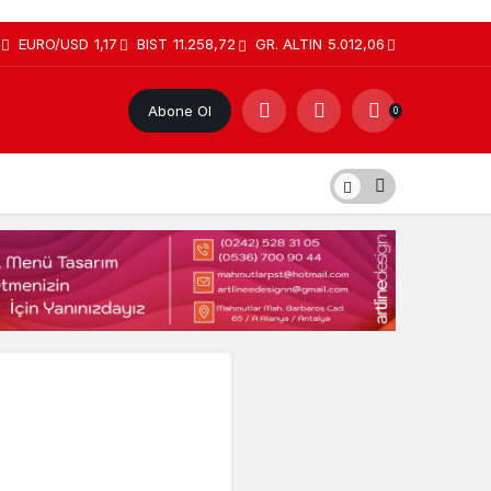
EURO/USD
1,17
BIST
11.258,72
GR. ALTIN
5.012,06
Abone Ol
0