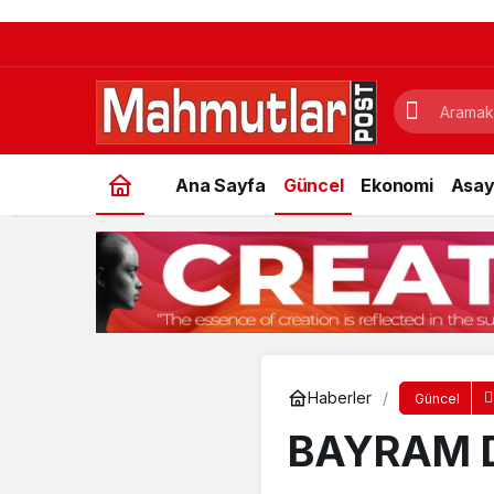
Ana Sayfa
Güncel
Ekonomi
Asay
Haberler
Güncel
BAYRAM D