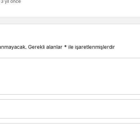
3 yıl önce
lanmayacak.
Gerekli alanlar
*
ile işaretlenmişlerdir