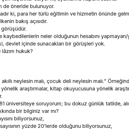
n de öneride bulunuyor.
dır ki, para her türlü eğitimin ve hizmetin önünde gelm
lkenin bakış açısıdır.
t görüşüdür.
de kaybedilenlerin neler olduğunun hesabını yapmaya
 ki, devlet içinde sunacakları bir görüşleri yok.
e lâzım hukuk?
akıllı neylesin malı, çocuk deli neylesin malı.” Örneğin
önelik araştırmalar, kitap okuyucusuna yönelik araştı
r.
81 üniversiteye soruyorum; bu dokuz günlük tatilde, alı
kında bir bilginiz var mı?
ısını biliyorsunuz,
 sayısının yüzde 20’lerde olduğunu biliyorsunuz,