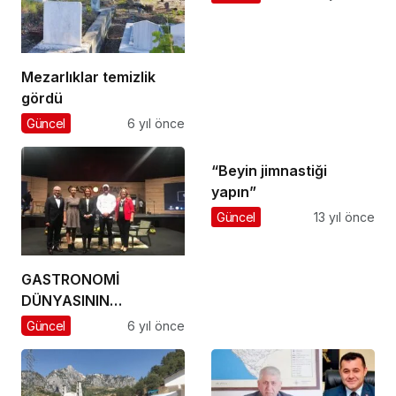
Mezarlıklar temizlik
gördü
Güncel
6 yıl önce
“Beyin jimnastiği
yapın”
Güncel
13 yıl önce
GASTRONOMİ
DÜNYASININ
YILDIZLARI
Güncel
6 yıl önce
ANTALYA’DA
BULUŞUYOR