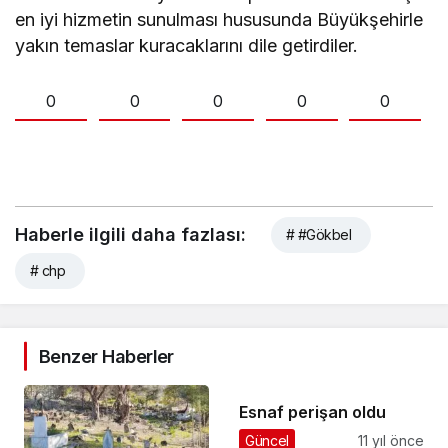
en iyi hizmetin sunulması hususunda Büyükşehirle
yakın temaslar kuracaklarını dile getirdiler.
0
0
0
0
0
Haberle ilgili daha fazlası:
# #Gökbel
# chp
Benzer Haberler
Esnaf perişan oldu
Güncel
11 yıl önce