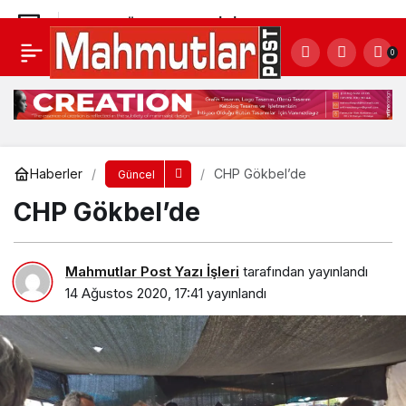
1-4 EYLÜL 2020 TARİHİNDE 30.sunu
0
PLANLADIĞIMIZ ALANYA TRİATLONU FAALİYET
Yorum Yap
Paylaş
TAKVİMİNDEN ÇIKARILMIŞTIR.
Haberler
CHP Gökbel’de
Güncel
CHP Gökbel’de
Mahmutlar Post Yazı İşleri
tarafından yayınlandı
14 Ağustos 2020, 17:41
yayınlandı