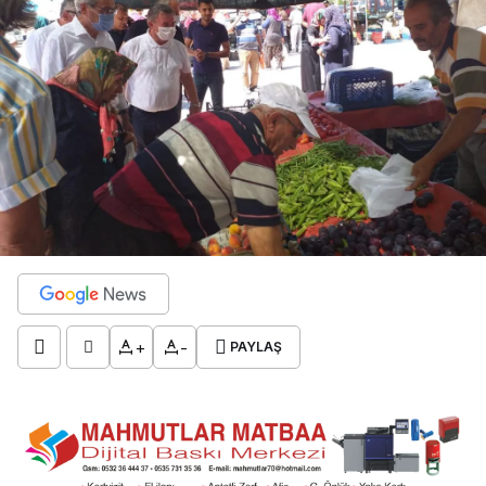
+
-
PAYLAŞ