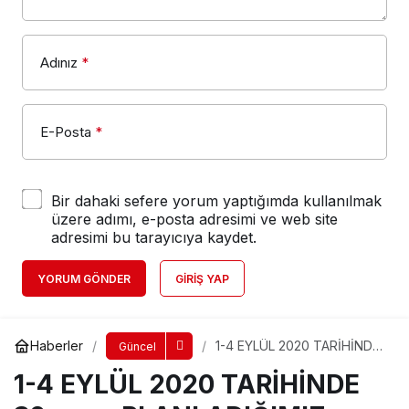
Adınız
*
E-Posta
*
Bir dahaki sefere yorum yaptığımda kullanılmak
üzere adımı, e-posta adresimi ve web site
adresimi bu tarayıcıya kaydet.
YORUM GÖNDER
GIRIŞ YAP
Haberler
1-4 EYLÜL 2020 TARİHİNDE
Güncel
30.sunu PLANLADIĞIMIZ
1-4 EYLÜL 2020 TARİHİNDE
ALANYA TRİATLONU
FAALİYET TAKVİMİNDEN
ÇIKARILMIŞTIR.