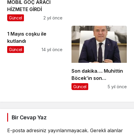
MOBİL GÖÇ ARACI
HİZMETE GİRDİ
Güncel
2 yıl önce
1 Mayıs coşku ile
kutlandı
Güncel
14 yıl önce
Son dakika…. Muhittin
Böcek’in son
kontrolünde test
Güncel
5 yıl önce
negatif çıktı
Bir Cevap Yaz
E-posta adresiniz yayınlanmayacak.
Gerekli alanlar