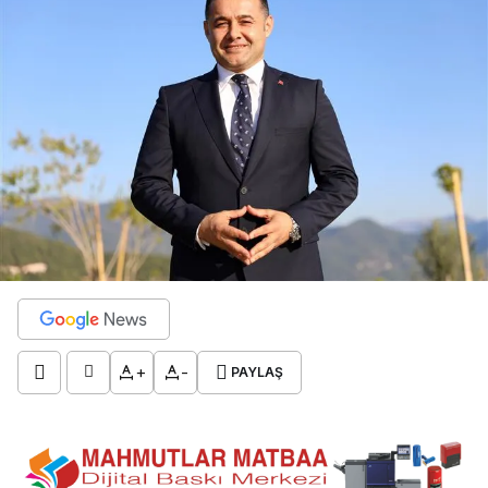
+
-
PAYLAŞ