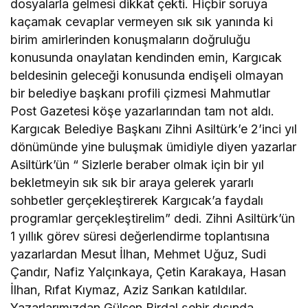
dosyalarla gelmesi dikkat çekti. Hiçbir soruya
kaçamak cevaplar vermeyen sık sık yanında ki
birim amirlerinden konuşmaların doğruluğu
konusunda onaylatan kendinden emin, Kargıcak
beldesinin geleceği konusunda endişeli olmayan
bir belediye başkanı profili çizmesi Mahmutlar
Post Gazetesi köşe yazarlarından tam not aldı.
Kargıcak Belediye Başkanı Zihni Asiltürk’e 2’inci yıl
dönümünde yine buluşmak ümidiyle diyen yazarlar
Asiltürk’ün “ Sizlerle beraber olmak için bir yıl
bekletmeyin sık sık bir araya gelerek yararlı
sohbetler gerçekleştirerek Kargıcak’a faydalı
programlar gerçekleştirelim” dedi. Zihni Asiltürk’ün
1 yıllık görev süresi değerlendirme toplantısına
yazarlardan Mesut İlhan, Mehmet Uğuz, Sudi
Çandır, Nafiz Yalçınkaya, Çetin Karakaya, Hasan
İlhan, Rıfat Kıymaz, Aziz Sarıkan katıldılar.
Yazarlarımızdan Gülsen Birdal şehir dışında