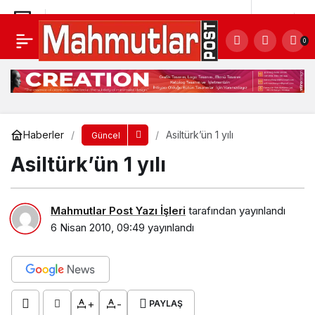
Asiltürk’ün 1 yılı
Yorum Yap
0
Haberler
Asiltürk’ün 1 yılı
Güncel
Asiltürk’ün 1 yılı
Mahmutlar Post Yazı İşleri
tarafından yayınlandı
6 Nisan 2010, 09:49
yayınlandı
+
-
PAYLAŞ