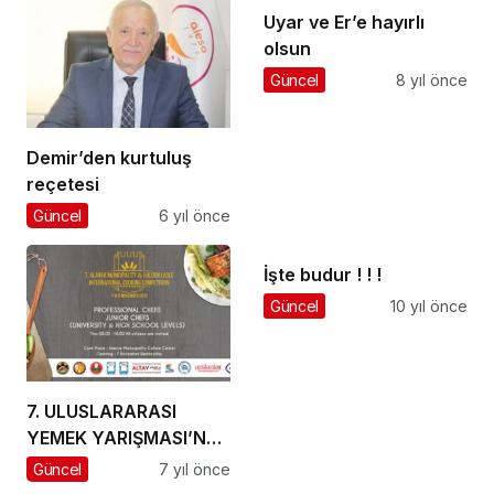
Uyar ve Er’e hayırlı
olsun
Güncel
8 yıl önce
Demir’den kurtuluş
reçetesi
Güncel
6 yıl önce
İşte budur ! ! !
Güncel
10 yıl önce
7. ULUSLARARASI
YEMEK YARIŞMASI’NA
SAYILI GÜNLER KALDI
Güncel
7 yıl önce