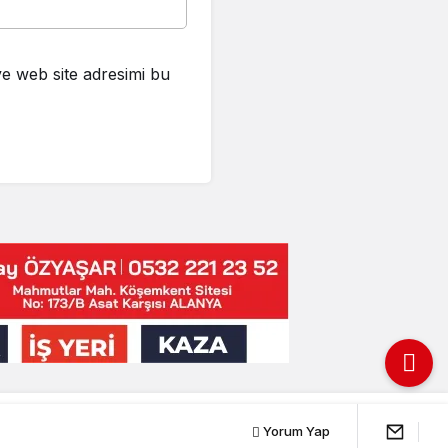
e web site adresimi bu
zin
Turizm
Spor
Künye
Yorum Yap