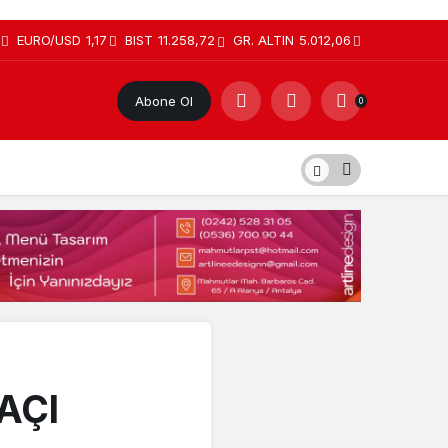
EURO/USD
1,17
BIST
11.258,72
GR. ALTIN
5.012,06
Abone Ol
0
AÇI