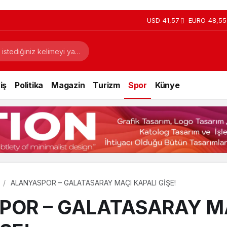
USD
41,57
EURO
48,55
iş
Politika
Magazin
Turizm
Spor
Künye
ALANYASPOR – GALATASARAY MAÇI KAPALI GİŞE!
POR – GALATASARAY M