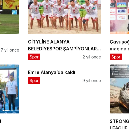
CİTYLİNE ALANYA
Çavuşoğ
BELEDİYESPOR ŞAMPİYONLAR
maçına 
7 yıl önce
LİGİ’NDE
Spor
2 yıl önce
Spor
Emre Alanya’da kaldı
Spor
9 yıl önce
N
STRONG
R
LEAGUE 