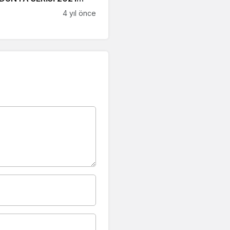
İNALLERİ ALANYA’DA
4 yıl önce