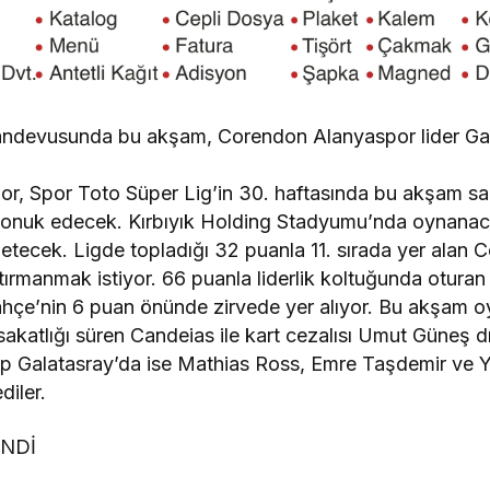
 randevusunda bu akşam, Corendon Alanyaspor lider Gal
 Spor Toto Süper Lig’in 30. haftasında bu akşam sa
konuk edecek. Kırbıyık Holding Stadyumu’nda oynana
etecek. Ligde topladığı 32 puanla 11. sırada yer alan
tırmanmak istiyor. 66 puanla liderlik koltuğunda oturan
ahçe’nin 6 puan önünde zirvede yer alıyor. Bu akşam 
akatlığı süren Candeias ile kart cezalısı Umut Güneş 
p Galatasray’da ise Mathias Ross, Emre Taşdemir ve 
diler.
ENDİ