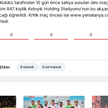
lübü tarafından 10 gün önce satışa sunulan dev maçın b
 bin 847 kişilik Kırbıyık Holding Stadyumu’nun bu akşam
ğı öğrenildi. Kritik maç öncesi ise www.yenialanya.co
rledi.
0
0
0
zlası:
# manset
# ust-manset