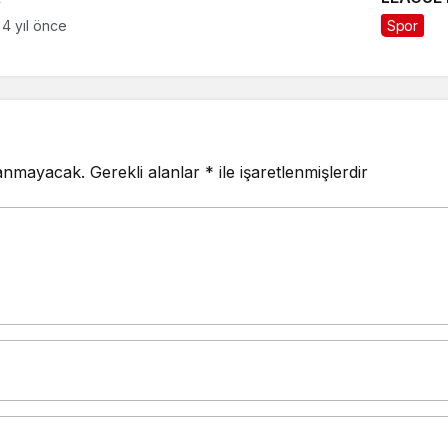
DÜNYA F
4 yıl önce
Spor
lanmayacak.
Gerekli alanlar
*
ile işaretlenmişlerdir