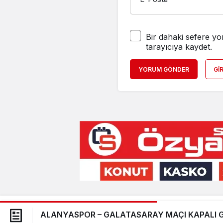
Bir dahaki sefere yo
tarayıcıya kaydet.
YORUM GÖNDER
GI
© Telif Hakkı 2025, Tüm Hakları Saklıdır.
ALANYASPOR – GALATASARAY MAÇI KAPALI G