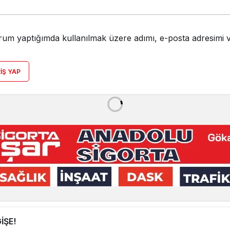
rum yaptığımda kullanılmak üzere adımı, e-posta adresimi v
RIŞ YAP
Ana Sayfa
Güncel
Ekonomi
Asayiş
Politika
Maga
İŞE!