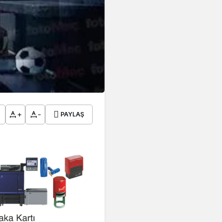
+
-
PAYLAŞ