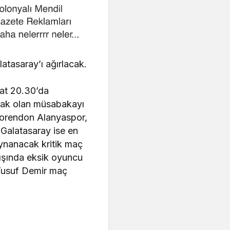
atasaray’ı ağırlacak.
at 20.30’da
cak olan müsabakayı
 Corendon Alanyaspor,
 Galatasaray ise en
oynanacak kritik maç
dışında eksik oyuncu
Yusuf Demir maç