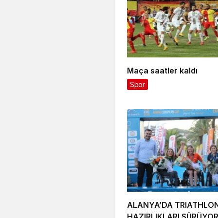
Maça saatler kaldı
Spor
ALANYA’DA TRIATHLO
HAZIRLIKLARI SÜRÜYO