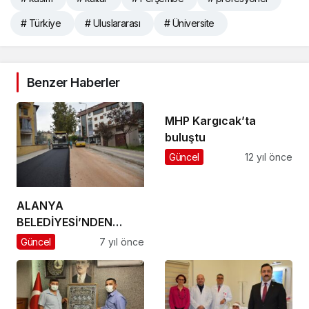
# Türkiye
# Uluslararası
# Üniversite
Benzer Haberler
MHP Kargıcak’ta
buluştu
Güncel
12 yıl önce
ALANYA
BELEDİYESİ’NDEN
HUMMALI ASFALT
Güncel
7 yıl önce
ÇALIŞMASI PRESTİJ
CADDELERDE SICAK
ASFALT ÇALIŞMASI
BAŞLADI