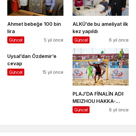
Ahmet bebeğe 100 bin
ALKÜ’de bu ameliyat ilk
lira
kez yapıldı
Güncel
5 yıl önce
Güncel
6 yıl önce
Uysal’dan Özdemir’e
cevap
Güncel
15 yıl önce
PLAJ’DA FİNALİN ADI:
MEIZHOU HAKKA-
FLAMENGO
Güncel
6 yıl önce