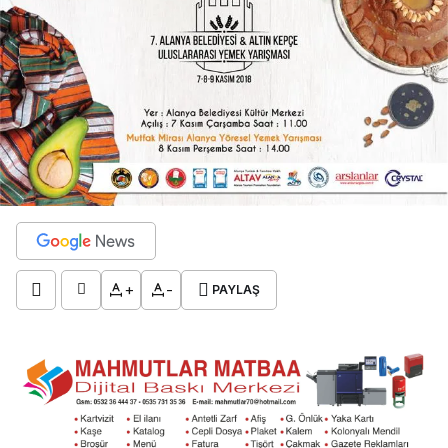
+
-
PAYLAŞ