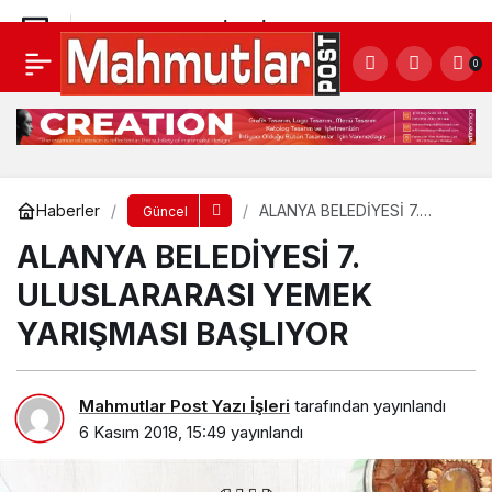
ALANYA BELEDİYESİ 7. ULUSLARARASI
0
YEMEK YARIŞMASI BAŞLIYOR
Yorum Yap
Haberler
ALANYA BELEDİYESİ 7.
Güncel
ULUSLARARASI YEMEK
ALANYA BELEDİYESİ 7.
YARIŞMASI BAŞLIYOR
ULUSLARARASI YEMEK
YARIŞMASI BAŞLIYOR
Mahmutlar Post Yazı İşleri
tarafından yayınlandı
6 Kasım 2018, 15:49
yayınlandı