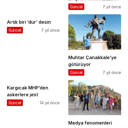
ÇOCUK PARKI HİZMETE
Güncel
7 yıl önce
SUNULDU
Artık biri ‘dur’ desin
Güncel
7 yıl önce
Muhtar Çanakkale’ye
götürüyor
Güncel
7 yıl önce
Kargıcak MHP’den
askerlere jest
Güncel
14 yıl önce
Medya fenomenleri