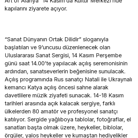
Art of Alanya” 14 Kasım’da Kültür Merkezi’nde
kapılarını ziyarete açıyor.
“Sanat Dünyanın Ortak Dilidir” sloganıyla
başlatılan ve 9’uncusu düzenlenecek olan
Uluslararası Sanat Sergisi, 14 Kasım Perşembe
günü saat 14.00’te yapılacak açılış seremonisinin
ardından, sanatseverlerin beğenisine sunulacak.
Açılış programında Rus sanatçı Natali ile Ukraynalı
kemancı Katya açılış öncesi sahne alarak
davetlilere müzik ziyafeti sunacak. 14-18 Kasım
tarihleri arasında açık kalacak sergiye, farklı
ülkelerden 80 amatör ve profesyonel sanatçı
katılıyor. Sergide yağlıboya tablolar, fotoğraflar, el
sanatları başta olmak üzere, heykeller, biblolar,
örgüler, yalos heykeller ve kumaştan hediyelikler