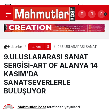
9.ULUSLARARASI SANAT SERGİSİ-ART OF
0
ALANYA 14 KASIM’DA SANATSEVERLERLE
Yorum Yap
BULUŞUYOR
Haberler
9.ULUSLARARASI SANAT
Güncel
SERGİSİ-ART OF ALANYA 14
9.ULUSLARARASI SANAT
KASIM’DA
SANATSEVERLERLE
BULUŞUYOR
SERGİSİ-ART OF ALANYA 14
KASIM’DA
SANATSEVERLERLE
BULUŞUYOR
Mahmutlar Post
tarafından yayınlandı