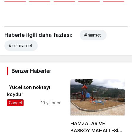
Haberle ilgili daha fazlası:
# manset
# ust-manset
Benzer Haberler
'Yücel son noktayı
koydu'
Güncel
10 yıl önce
HAMZALAR VE
BAŞKÖY MAHALLESİNE