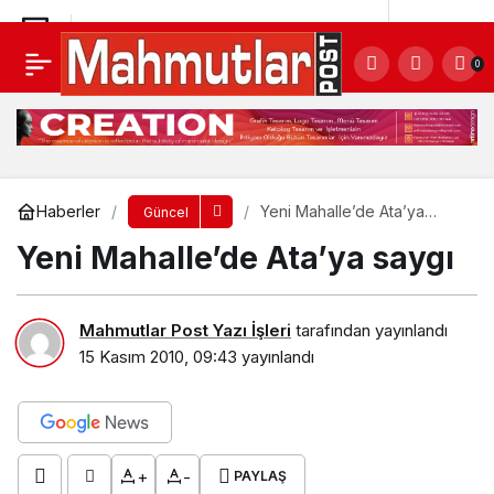
Arıkan hoca anıldı
Yorum Yap
Paylaş
0
Haberler
Yeni Mahalle’de Ata’ya
Güncel
saygı
Yeni Mahalle’de Ata’ya saygı
Mahmutlar Post Yazı İşleri
tarafından yayınlandı
15 Kasım 2010, 09:43
yayınlandı
+
-
PAYLAŞ