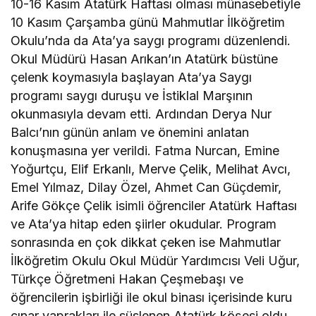
10-16 Kasım Atatürk Haftası olması münasebetiyle
10 Kasım Çarşamba günü Mahmutlar İlköğretim
Okulu’nda da Ata’ya saygı programı düzenlendi.
Okul Müdürü Hasan Arıkan’ın Atatürk büstüne
çelenk koymasıyla başlayan Ata’ya Saygı
programı saygı duruşu ve İstiklal Marşının
okunmasıyla devam etti. Ardından Derya Nur
Balcı’nın günün anlam ve önemini anlatan
konuşmasına yer verildi. Fatma Nurcan, Emine
Yoğurtçu, Elif Erkanlı, Merve Çelik, Melihat Avcı,
Emel Yılmaz, Dilay Özel, Ahmet Can Güçdemir,
Arife Gökçe Çelik isimli öğrenciler Atatürk Haftası
ve Ata’ya hitap eden şiirler okudular. Program
sonrasında en çok dikkat çeken ise Mahmutlar
İlköğretim Okulu Okul Müdür Yardımcısı Veli Uğur,
Türkçe Öğretmeni Hakan Çeşmebaşı ve
öğrencilerin işbirliği ile okul binası içerisinde kuru
çınar yaprakları ile süslenen Atatürk köşesi oldu.