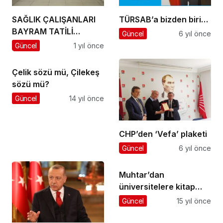
SAĞLIK ÇALIŞANLARI
TÜRSAB’a bizden biri…
BAYRAM TATİLİ
Güncel
6 yıl önce
ÖNCESİNDE BİR ARAYA
Güncel
1 yıl önce
GELDİ.
Çelik sözü mü, Çilekeş
sözü mü?
Güncel
14 yıl önce
CHP’den ‘Vefa’ plaketi
Güncel
6 yıl önce
Muhtar’dan
üniversitelere kitap
desteği
Güncel
15 yıl önce