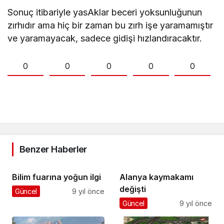
Sonuç itibariyle yasAklar beceri yoksunluğunun
zırhıdır ama hiç bir zaman bu zırh işe yaramamıştır
ve yaramayacak, sadece gidişi hızlandıracaktır.
0
0
0
0
0
Benzer Haberler
Bilim fuarına yoğun ilgi
Alanya kaymakamı
değişti
Güncel
9 yıl önce
Güncel
9 yıl önce