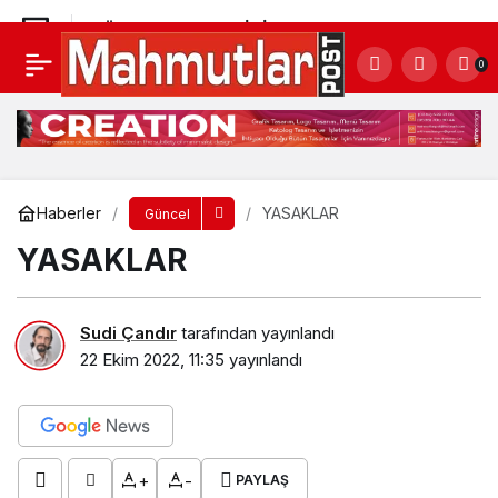
HÜNNAP MEYVESİNİ YAKINDAN TANIYALIM
0
Yorum Yap
Paylaş
Haberler
YASAKLAR
Güncel
YASAKLAR
Sudi Çandır
tarafından yayınlandı
22 Ekim 2022, 11:35
yayınlandı
+
-
PAYLAŞ