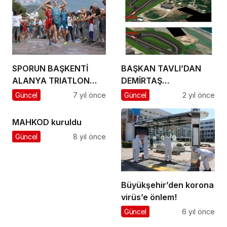
SPORUN BAŞKENTİ
BAŞKAN TAVLI’DAN
ALANYA TRIATLON
DEMİRTAŞ
HEYECANINA HAZIR
MAHALLESİNE MÜJDE
Güncel
7 yıl önce
Güncel
2 yıl önce
MAHKOD kuruldu
Güncel
8 yıl önce
Büyükşehir’den korona
virüs’e önlem!
Güncel
6 yıl önce