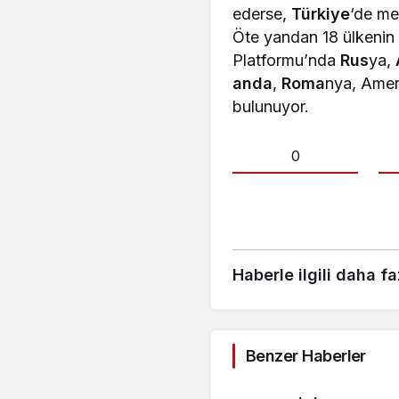
ederse,
Türkiye
‘de me
Öte yandan 18 ülkenin 
Platformu’nda
Rus
ya,
anda
,
Roma
nya, Amer
bulunuyor.
0
Haberle ilgili daha fa
Benzer Haberler