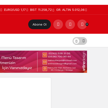
EURO/USD
1,17
BIST
11.258,72
GR. ALTIN
5.012,06
Abone Ol
0