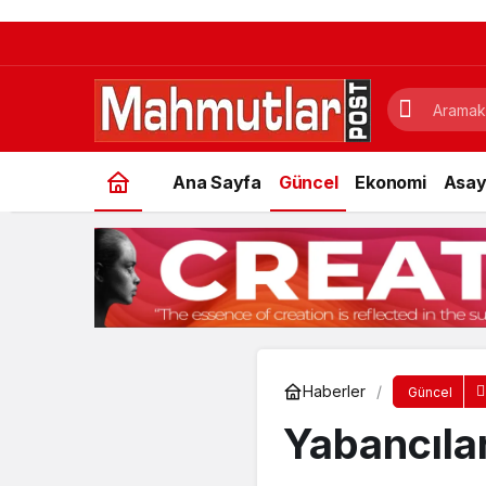
Ana Sayfa
Güncel
Ekonomi
Asay
Haberler
Güncel
Yabancıla