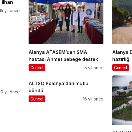
 İlhan
15 yıl önce
Alanya ATASEM’den SMA
Alanya D
hastası Ahmet bebeğe destek
hazırlığı
Güncel
5 yıl önce
Güncel
ALTSO Polonya’dan mutlu
döndü
10 yıl önce
Güncel
16 yıl önce