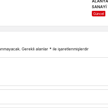
ALANYA 
SANAYİ 
KAVŞAK
Güncel
lanmayacak.
Gerekli alanlar
*
ile işaretlenmişlerdir