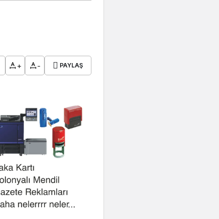
+
-
PAYLAŞ