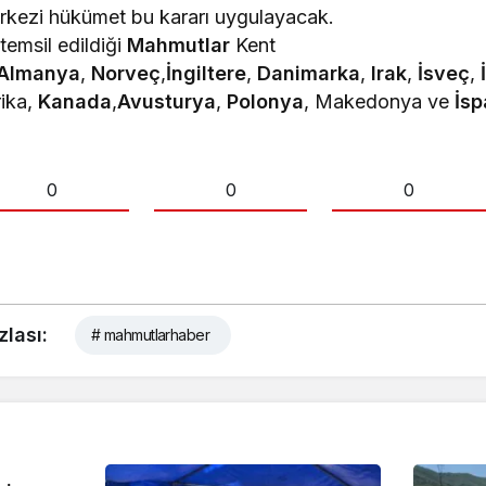
rkezi hükümet bu kararı uygulayacak.
temsil edildiği
Mahmutlar
Kent
Almanya
,
Norveç
,
İngiltere
,
Danimarka
,
Irak
,
İsveç
,
ika,
Kanada
,
Avusturya
,
Polonya
, Makedonya ve
İs
0
0
0
zlası:
# mahmutlarhaber