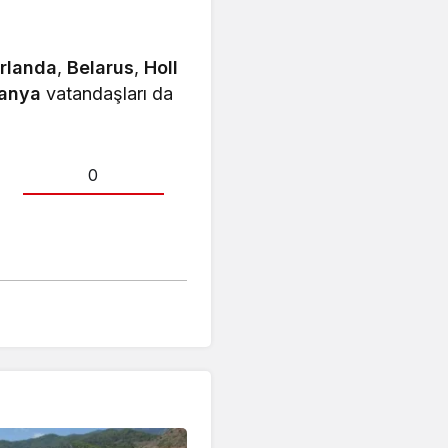
İrlanda
,
Belarus
,
Holl
panya
vatandaşları da
0