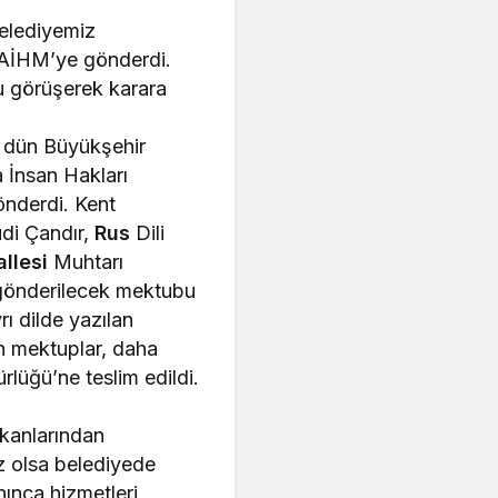
Belediyemiz
 AİHM’ye gönderdi.
 görüşerek karara
 dün Büyükşehir
 İnsan Hakları
nderdi. Kent
di Çandır,
Rus
Dili
llesi
Muhtarı
gönderilecek mektubu
rı dilde yazılan
n mektuplar, daha
üğü’ne teslim edildi.
kanlarından
iz olsa belediyede
nınca hizmetleri