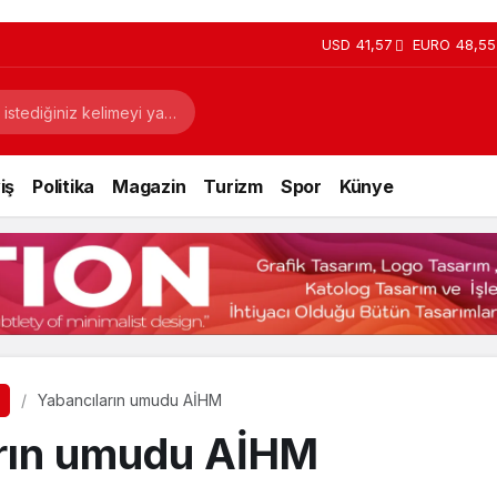
USD
41,57
EURO
48,55
iş
Politika
Magazin
Turizm
Spor
Künye
Yabancıların umudu AİHM
rın umudu AİHM