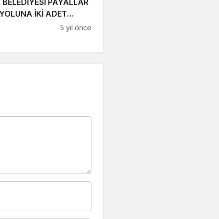
BELEDİYESİ PAYALLAR
YOLUNA İKİ ADET
 KAZANDIRDI
5 yıl önce