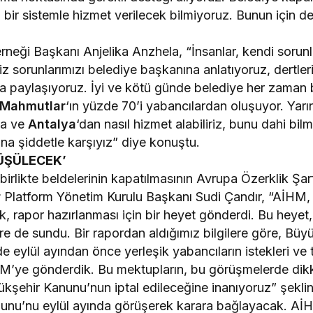
l bir sistemle hizmet verilecek bilmiyoruz. Bunun için d
rneği Başkanı Anjelika Anzhela, “İnsanlar, kendi sorun
iz sorunlarımızı belediye başkanına anlatıyoruz, dertleri
la paylaşıyoruz. İyi ve kötü günde belediye her zaman b
Mahmutlar
‘ın yüzde 70’i yabancılardan oluşuyor. Yar
ya ve
Antalya
‘dan nasıl hizmet alabiliriz, bunu dahi bil
a şiddetle karşıyız” diye konuştu.
ÜŞÜLECEK’
irlikte beldelerinin kapatılmasının Avrupa Özerklik Şar
r
Platform Yönetim Kurulu Başkanı Sudi Çandır, “AİHM,
, rapor hazırlanması için bir heyet gönderdi. Bu heyet
rlere de sundu. Bir rapordan aldığımız bilgilere göre, B
de eylül ayından önce yerleşik yabancıların istekleri ve
HM’ye gönderdik. Bu mektupların, bu görüşmelerde dikk
üyükşehir Kanunu’nun iptal edileceğine inanıyoruz” şekl
nu’nu eylül ayında görüşerek karara bağlayacak. AİH