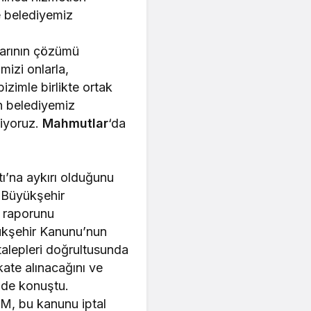
e belediyemiz
larının çözümü
mizi onlarla,
izimle birlikte ortak
ın belediyemiz
miyoruz.
Mahmutlar
‘da
tı’na aykırı olduğunu
 Büyükşehir
, raporunu
üyükşehir Kanunu’nun
 talepleri doğrultusunda
ate alınacağını ve
inde konuştu.
M, bu kanunu iptal