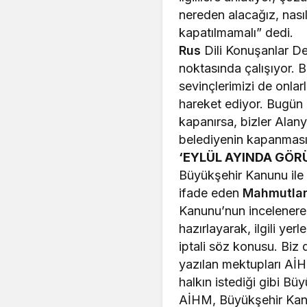
nereden alacağız, nası
kapatılmamalı” dedi.
Rus
Dili Konuşanlar De
noktasında çalışıyor. B
sevinçlerimizi de onlar
hareket ediyor. Bugün
kapanırsa, bizler Alan
belediyenin kapanmasın
‘EYLÜL AYINDA GÖR
Büyükşehir Kanunu ile b
ifade eden
Mahmutla
Kanunu’nun incelenerek
hazırlayarak, ilgili ye
iptali söz konusu. Biz 
yazılan mektupları Aİ
halkın istediği gibi B
AİHM, Büyükşehir Kanu