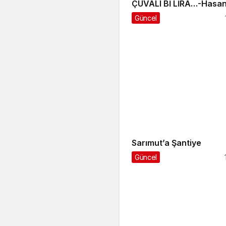
ÇUVALI Bİ LİRA…-Hasan
Güncel
Sarımut’a Şantiye
Güncel