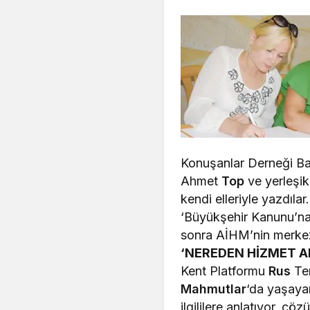
Konuşanlar Derneği Ba
Ahmet
Top
ve yerleşik
kendi elleriyle yazdıla
‘Büyükşehir Kanunu’na 
sonra AİHM’nin merke
‘NEREDEN HİZMET A
Kent Platformu
Rus
Tem
Mahmutlar
‘da yaşayan
ilgililere anlatıyor, ç