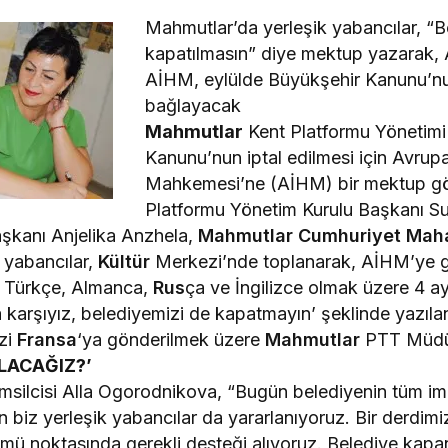
Mahmutlar’da yerleşik yabancılar, “
kapatılmasın” diye mektup yazarak,
AİHM, eylülde Büyükşehir Kanunu’nu
bağlayacak
Mahmutlar
Kent Platformu Yönetimi
Kanunu’nun iptal edilmesi için Avrupa
Mahkemesi’ne (AİHM) bir mektup gö
Platformu Yönetim Kurulu Başkanı Su
şkanı Anjelika Anzhela,
Mahmutlar
Cumhuriyet Maha
 yabancılar,
Kültür
Merkezi’nde toplanarak, AİHM’ye 
r. Türkçe, Almanca,
Rus
ça ve İngilizce olmak üzere 4 ay
karşıyız, belediyemizi de kapatmayın’ şeklinde yazıla
zi
Fransa
‘ya gönderilmek üzere
Mahmutlar
PTT Müdürl
LACAĞIZ?’
silcisi Alla Ogorodnikova, “Bugün belediyenin tüm im
 biz yerleşik yabancılar da yararlanıyoruz. Bir derdim
özümü noktasında gerekli desteği alıyoruz. Belediye kapa