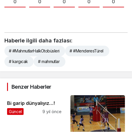
0
0
0
0
0
Haberle ilgili daha fazlası:
# #MahmutlarHalkOtobüsleri
# #MenderesTürel
# kargıcak
# mahmutlar
Benzer Haberler
Bi garip dünyalıyız…!
Güncel
9 yıl önce