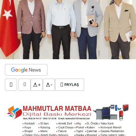
+
-
PAYLAŞ