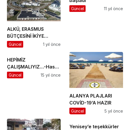
başladı
Güncel
11 yıl önce
ALKÜ, ERASMUS
BÜTÇESİNİ İKİYE
KATLADI
Güncel
1 yıl önce
HEPİMİZ
ÇALIŞMALIYIZ…-Hasan
İlhan
Güncel
15 yıl önce
ALANYA PLAJLARI
COVİD-19’A HAZIR
Güncel
5 yıl önce
Yenisey’e teşekkürler