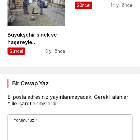
Güncel
14 yıl önce
Büyükşehir sinek ve
haşereyle
mücadelesini
Güncel
5 yıl önce
sürdürüyor
Bir Cevap Yaz
E-posta adresiniz yayınlanmayacak.
Gerekli alanlar
*
ile işaretlenmişlerdir
Yorumunuz
*