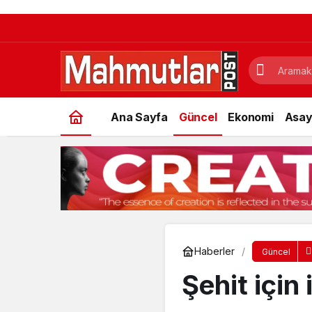
Ana Sayfa
Güncel
Ekonomi
Asay
Haberler
Güncel
Şehit için 