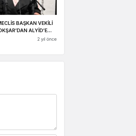
ECLİS BAŞKAN VEKİLİ
OKŞAR’DAN ALYİD’E
ÜR!
2 yıl önce