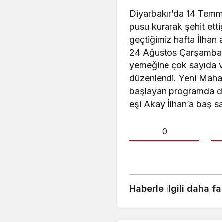
Diyarbakır’da 14 Temm
pusu kurarak şehit ett
geçtiğimiz hafta İlhan 
24 Ağustos Çarşamba gü
yemeğine çok sayıda va
düzenlendi. Yeni Maha
başlayan programda dav
eşi Akay İlhan’a baş sağ
0
Haberle ilgili daha fa