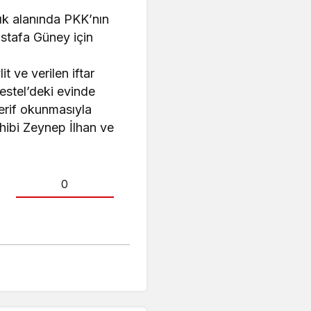
ık alanında PKK’nın
ustafa Güney için
 ve verilen iftar
estel’deki evinde
erif okunmasıyla
hibi Zeynep İlhan ve
0