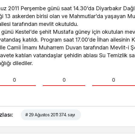
uz 2011 Perşembe günü saat 14.30’da Diyarbakır Dağl
iği 13 askerden birisi olan ve Mahmutlar’da yaşayan M
ailesi tarafından mevlit okutuldu.
nü Kestel’de şehit Mustafa güney için okutulan mevlit
tandaş katıldı. Program saat 17.00’de İlhan ailesinin K
lle Camii İmamı Muharrem Duvan tarafından Mevlit-i Ş
ete katılan vatandaşlar şehidin ablası Su Temizlik sa
lığı dilediler.
0
0
0
zlası:
# 29 Ağustos 2011 374. sayı