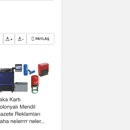
+
-
PAYLAŞ