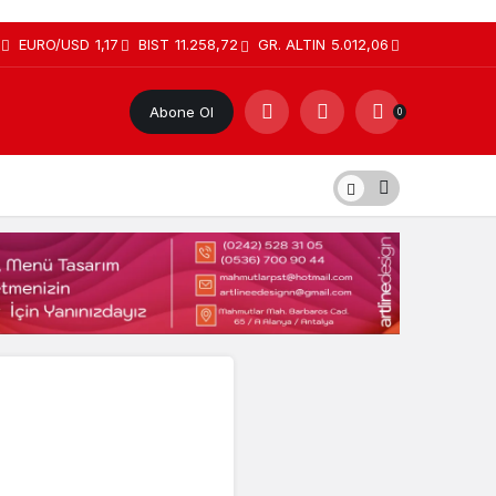
EURO/USD
1,17
BIST
11.258,72
GR. ALTIN
5.012,06
Abone Ol
0