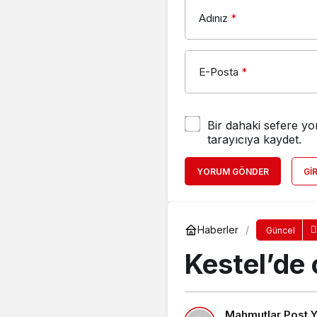
Adınız
*
E-Posta
*
Bir dahaki sefere yo
tarayıcıya kaydet.
YORUM GÖNDER
GI
Haberler
Güncel
Kestel’de
Mahmutlar Post Ya