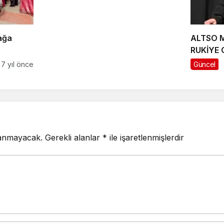
ağa
ALTSO M
RUKİYE 
TEŞEKK
7 yıl önce
Güncel
lanmayacak.
Gerekli alanlar
*
ile işaretlenmişlerdir