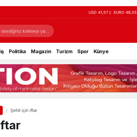
USD
41,57
EURO
48,55
iş
Politika
Magazin
Turizm
Spor
Künye
Şehit için iftar
iftar