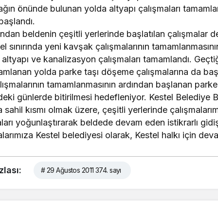
ağın önünde bulunan yolda altyapı çalışmaları tamamla
başlandı.
ından beldenin çeşitli yerlerinde başlatılan çalışmalar d
el sınırında yeni kavşak çalışmalarının tamamlanmasın
altyapı ve kanalizasyon çalışmaları tamamlandı. Geçtiğ
mamlanan yolda parke taşı döşeme çalışmalarına da başl
lışmalarının tamamlanmasının ardından başlanan park
eki günlerde bitirilmesi hedefleniyor. Kestel Belediy
 sahil kısmı olmak üzere, çeşitli yerlerinde çalışmalar
arı yoğunlaştırarak beldede devam eden istikrarlı gidi
larımıza Kestel belediyesi olarak, Kestel halkı için de
zlası:
# 29 Ağustos 2011 374. sayı