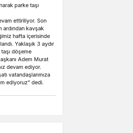
narak parke taşı
evam ettiriliyor. Son
ın ardından kavşak
imiz hafta içerisinde
andı. Yaklaşık 3 aydır
e taşı döşeme
e Başkanı Adem Murat
ımız devam ediyor.
şatı vatandaşlarımıza
vam ediyoruz” dedi.