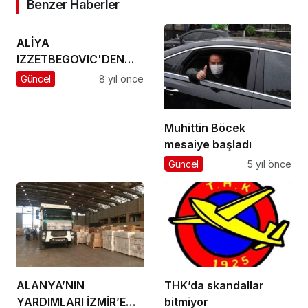
Benzer Haberler
ALİYA
IZZETBEGOVIC'DEN
ÖĞÜTLER
Güncel
8 yıl önce
Muhittin Böcek
mesaiye başladı
Güncel
5 yıl önce
ALANYA’NIN
THK’da skandallar
YARDIMLARI İZMİR’E
bitmiyor