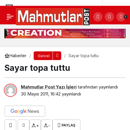
Top’tan büyük vefa
Yorum Yap
Paylaş
0
Haberler
Sayar topa tuttu
Güncel
Sayar topa tuttu
Mahmutlar Post Yazı İşleri
tarafından yayınlandı
30 Mayıs 2011, 16:42
yayınlandı
+
-
PAYLAŞ