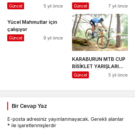
ULAŞTI
Güncel
5 yıl önce
Güncel
7 yıl önce
Yücel Mahmutlar için
çalışıyor
Güncel
9 yıl önce
KARABURUN MTB CUP
BİSİKLET YARIŞLARI
YAPILDI
Güncel
5 yıl önce
Bir Cevap Yaz
E-posta adresiniz yayınlanmayacak.
Gerekli alanlar
*
ile işaretlenmişlerdir