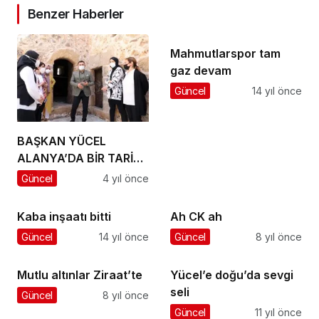
Benzer Haberler
Mahmutlarspor tam
gaz devam
Güncel
14 yıl önce
BAŞKAN YÜCEL
ALANYA’DA BİR TARİHİ
DAHA AYAĞA
Güncel
4 yıl önce
KALDIRIYOR
Kaba inşaatı bitti
Ah CK ah
Güncel
14 yıl önce
Güncel
8 yıl önce
Mutlu altınlar Ziraat’te
Yücel’e doğu’da sevgi
seli
Güncel
8 yıl önce
Güncel
11 yıl önce