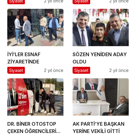
Siyaset
2 yıl önce
Siyaset
2 yıl önce
TEŞKİLATINI ZİYARET
ETTİ
İYİ’LER ESNAF
SÖZEN YENİDEN ADAY
ZİYARETİNDE
OLDU
Siyaset
2 yıl önce
Siyaset
2 yıl önce
DR. BİNER OTOSTOP
AK PARTİ’YE BAŞKAN
ÇEKEN ÖĞRENCİLERİ
YERİNE VEKİLİ GİTTİ