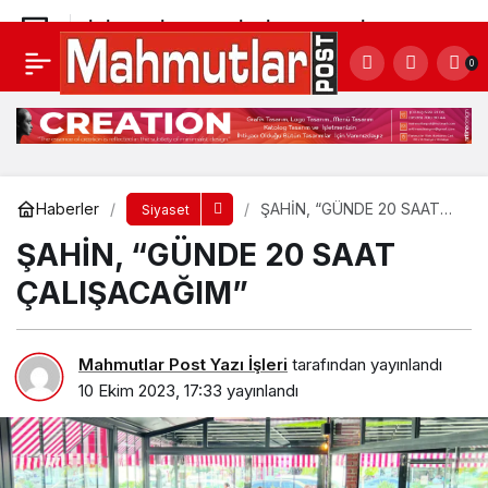
İYİ PARTİ’DE ŞOK İSTİFA! NEDENİ…
0
Yorum Yap
Paylaş
Haberler
ŞAHİN, “GÜNDE 20 SAAT
Siyaset
ÇALIŞACAĞIM”
ŞAHİN, “GÜNDE 20 SAAT
ÇALIŞACAĞIM”
Mahmutlar Post Yazı İşleri
tarafından yayınlandı
10 Ekim 2023, 17:33
yayınlandı