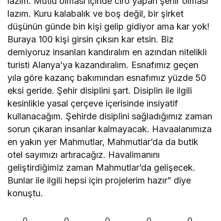
lazım. Mutlu olması içinde ciro yapan şehir olması
lazım. Kuru kalabalık ve boş değil, bir şirket
düşünün günde bin kişi gelip gidiyor ama kar yok!
Buraya 100 kişi girsin çıksın kar etsin. Biz
demiyoruz insanları kandıralım en azından nitelikli
turisti Alanya’ya kazandıralım. Esnafımız geçen
yıla göre kazanç bakımından esnafımız yüzde 50
eksi geride. Şehir disiplini şart. Disiplin ile ilgili
kesinlikle yasal çerçeve içerisinde insiyatif
kullanacağım. Şehirde disiplini sağladığımız zaman
sorun çıkaran insanlar kalmayacak. Havaalanımıza
en yakın yer Mahmutlar, Mahmutlar’da da butik
otel sayımızı artıracağız. Havalimanını
geliştirdiğimiz zaman Mahmutlar’da gelişecek.
Bunlar ile ilgili hepsi için projelerim hazır” diye
konuştu.
0
0
0
0
0