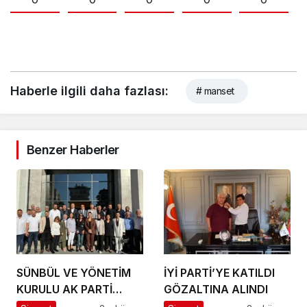
Haberle ilgili daha fazlası:
# manset
Benzer Haberler
SÜNBÜL VE YÖNETİM
İYİ PARTİ’YE KATILDI
KURULU AK PARTİ
GÖZALTINA ALINDI
ALANYA İLÇE