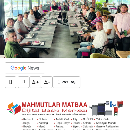
+
-
PAYLAŞ