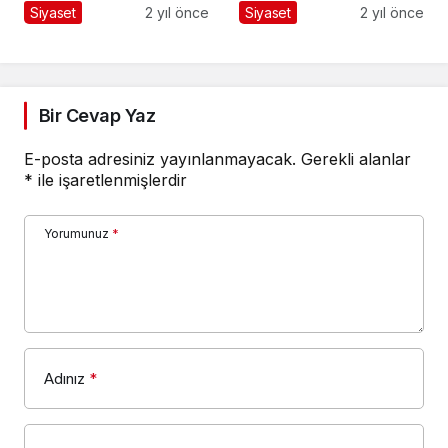
SEÇİM OTOBÜSÜNE
Siyaset
2 yıl önce
Siyaset
2 yıl önce
ALDI
Bir Cevap Yaz
E-posta adresiniz yayınlanmayacak.
Gerekli alanlar
*
ile işaretlenmişlerdir
Yorumunuz
*
Adınız
*