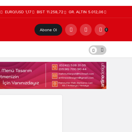
EURO/USD
1,17
BIST
11.258,72
GR. ALTIN
5.012,06
Abone Ol
0