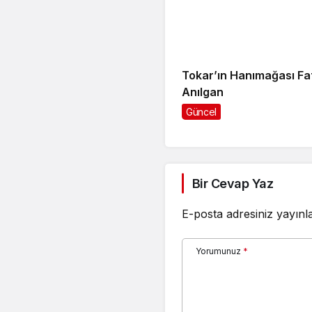
Tokar’ın Hanımağası F
Anılgan
Güncel
Bir Cevap Yaz
E-posta adresiniz yayın
Yorumunuz
*