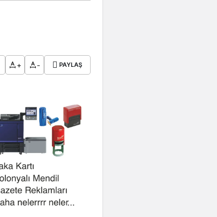
+
-
PAYLAŞ