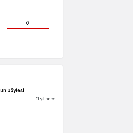
0
un böylesi
11 yıl önce