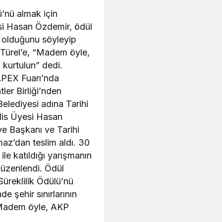
ü’nü almak için
si Hasan Özdemir, ödül
k olduğunu söyleyip
Türel’e, “Madem öyle,
 kurtulun” dedi.
APEX Fuarı’nda
ler Birliği’nden
Belediyesi adına Tarihi
clis Üyesi Hasan
e Başkanı ve Tarihi
maz’dan teslim aldı. 30
le katıldığı yarışmanın
düzenlendi. Ödül
Süreklilik Ödülü’nü
 şehir sınırlarının
“Madem öyle, AKP