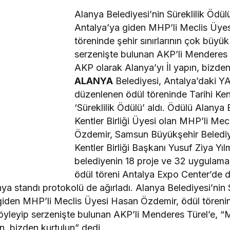
Alanya Belediyesi’nin Süreklilik Ödül
Antalya’ya giden MHP’li Meclis Üye
töreninde şehir sınırlarının çok büyü
serzenişte bulunan AKP’li Menderes 
AKP olarak Alanya’yı İl yapın, bizden
ALANYA
Belediyesi, Antalya’daki Y
düzenlenen ödül töreninde Tarihi Kent
‘Süreklilik Ödülü’ aldı. Ödülü Alanya 
Kentler Birliği Üyesi olan MHP’li Me
Özdemir, Samsun Büyükşehir Belediy
Kentler Birliği Başkanı Yusuf Ziya Yıl
belediyenin 18 proje ve 32 uygulama i
ödül töreni Antalya Expo Center’de 
ya standı protokolü de ağırladı. Alanya Belediyesi’nin 
giden MHP’li Meclis Üyesi Hasan Özdemir, ödül töreninde
yleyip serzenişte bulunan AKP’li Menderes Türel’e, 
ın, bizden kurtulun” dedi.