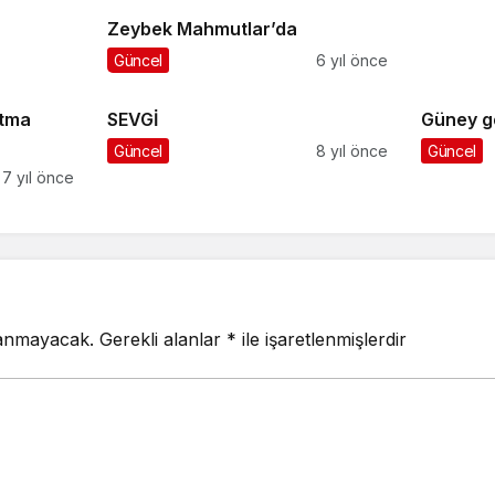
Zeybek Mahmutlar’da
Güncel
6 yıl önce
atma
SEVGİ
Güney g
Güncel
8 yıl önce
Güncel
7 yıl önce
lanmayacak.
Gerekli alanlar
*
ile işaretlenmişlerdir