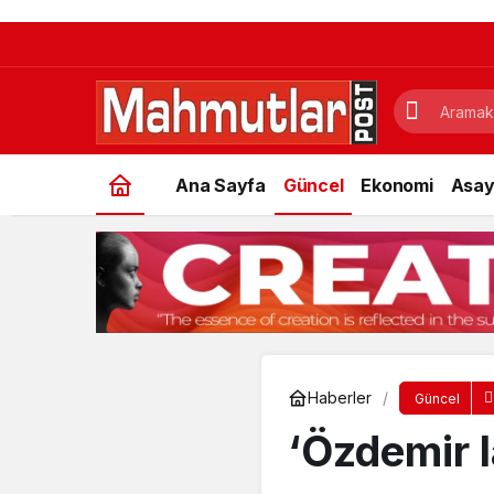
Ana Sayfa
Güncel
Ekonomi
Asay
Haberler
Güncel
‘Özdemir la