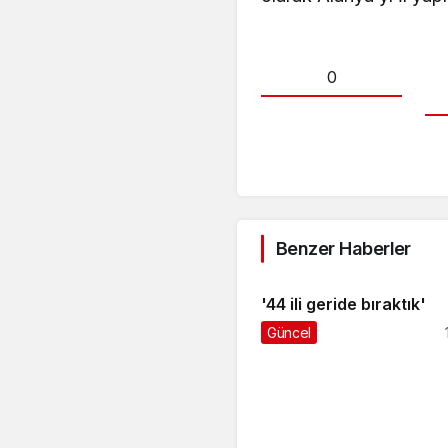
0
Benzer Haberler
'44 ili geride bıraktık'
Güncel