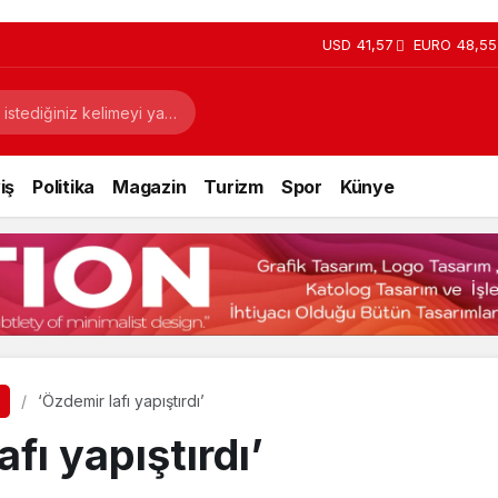
USD
41,57
EURO
48,55
iş
Politika
Magazin
Turizm
Spor
Künye
‘Özdemir lafı yapıştırdı’
fı yapıştırdı’