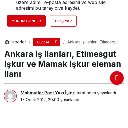
üzere adımı, e-posta adresimi ve web site
adresimi bu tarayıcıya kaydet.
YORUM GÖNDER
GIRIŞ YAP
Haberler
Ankara iş ilanları, Etimesgut
Güncel
işkur ve Mamak işkur
Ankara iş ilanları, Etimesgut
eleman ilanı
işkur ve Mamak işkur eleman
ilanı
Mahmutlar Post Yazı İşleri
tarafından yayınlandı
17 Ocak 2012, 20:00
yayınlandı