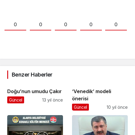
0
0
0
0
0
Benzer Haberler
Doğu’nun umudu Çakır
‘Venedik’ modeli
önerisi
Güncel
13 yıl önce
Güncel
10 yıl önce