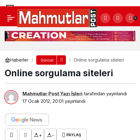
Ankara iş ilanları, Etimesgut işkur ve Mamak
0
işkur eleman ilanı
Yorum Yap
Paylaş
Haberler
Online sorgulama siteleri
Güncel
Online sorgulama siteleri
Mahmutlar Post Yazı İşleri
tarafından yayınlandı
17 Ocak 2012, 20:01
yayınlandı
+
-
PAYLAŞ