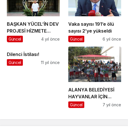
BAŞKAN YÜCEL’İN DEV
Vaka sayısı 191’e ölü
PROJESİ HİZMETE
sayısı 2’ye yükseldi
GİRİYOR KONAKLI
Güncel
4 yıl önce
Güncel
6 yıl önce
KÜLTÜR MERKEZİ VE
DÜĞÜN SALONU
Dilenci İstilası!
KAPILARINI AÇIYOR
Güncel
11 yıl önce
ALANYA BELEDİYESİ
HAYVANLAR İÇİN
FARKINDALIK ETKİNLİĞİ
Güncel
7 yıl önce
DÜZENLEDİ