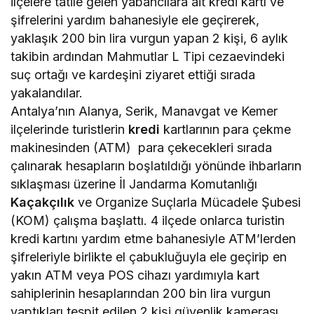
ilçelere tatile gelen yabancılara ait kredi kartı ve
şifrelerini yardım bahanesiyle ele geçirerek,
yaklaşık 200 bin lira vurgun yapan 2 kişi, 6 aylık
takibin ardından Mahmutlar L Tipi cezaevindeki
suç ortağı ve kardeşini ziyaret ettiği sırada
yakalandılar.
Antalya’nın Alanya, Serik, Manavgat ve Kemer
ilçelerinde turistlerin
kredi
kartlarının para çekme
makinesinden (ATM) para çekecekleri sırada
çalınarak hesapların boşlatıldığı yönünde ihbarların
sıklaşması üzerine İl Jandarma Komutanlığı
Kaçakçılık
ve Organize Suçlarla Mücadele Şubesi
(KOM) çalışma başlattı. 4 ilçede onlarca turistin
kredi kartını yardım etme bahanesiyle ATM’lerden
şifreleriyle birlikte el çabukluğuyla ele geçirip en
yakın ATM veya POS cihazı yardımıyla kart
sahiplerinin hesaplarından 200 bin lira vurgun
yaptıkları tespit edilen 2 kişi güvenlik kamerası