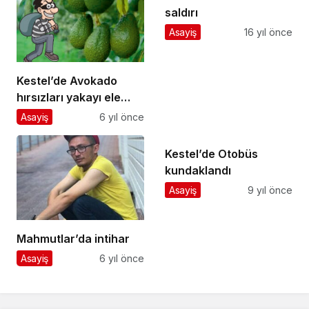
saldırı
Asayiş
16 yıl önce
Kestel’de Avokado
hırsızları yakayı ele
verdi!
Asayiş
6 yıl önce
Kestel’de Otobüs
kundaklandı
Asayiş
9 yıl önce
Mahmutlar’da intihar
Asayiş
6 yıl önce