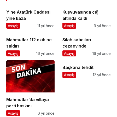
Yine Atatürk Caddesi
Kuşyuvasında çığ
yine kaza
altında kaldı
Asayiş
11 yıl önce
Asayiş
9 yıl önce
Mahmutlar 112 ekibine
Silah satıcıları
saldırı
cezaevinde
Asayiş
16 yıl önce
Asayiş
16 yıl önce
Başkana tehdit
Asayiş
12 yıl önce
Mahmutlar’da villaya
parti baskını
Asayiş
6 yıl önce