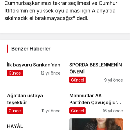
Cumhurbaşkanımızı tekrar seçilmesi ve Cumhur
İttifakı’nın en yüksek oyu alması için Alanya’da
sıkılmadık el bırakmayacağız” dedi.
Benzer Haberler
İlk başvuru Sarıkan’dan
SPORDA BESLENMENİN
ÖNEMİ
Güncel
12 yıl önce
Güncel
9 yıl önce
Ağa’dan ustaya
Mahmutlar AK
teşekkür
Parti’den Çavuşoğlu’na
kutlama
Güncel
11 yıl önce
Güncel
16 yıl önce
HAYÂL