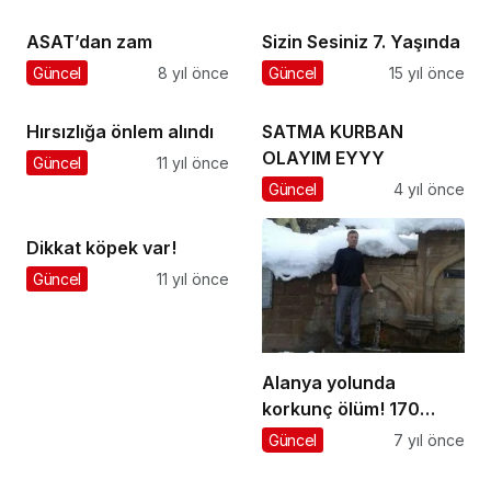
ASAT’dan zam
Sizin Sesiniz 7. Yaşında
Güncel
8 yıl önce
Güncel
15 yıl önce
Hırsızlığa önlem alındı
SATMA KURBAN
OLAYIM EYYY
Güncel
11 yıl önce
Güncel
4 yıl önce
Dikkat köpek var!
Güncel
11 yıl önce
Alanya yolunda
korkunç ölüm! 170
metreden uçtu
Güncel
7 yıl önce