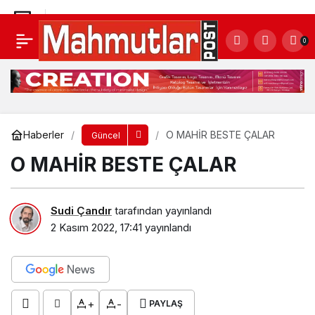
AK Parti’den esnaf ziyareti
0
Yorum Yap
Paylaş
Haberler
O MAHİR BESTE ÇALAR
Güncel
O MAHİR BESTE ÇALAR
Sudi Çandır
tarafından yayınlandı
2 Kasım 2022, 17:41
yayınlandı
+
-
PAYLAŞ