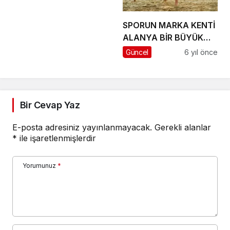
SPORUN MARKA KENTİ
ALANYA BİR BÜYÜK
ORGANİZASYONA
Güncel
6 yıl önce
DAHA İMZA ATTI
Bir Cevap Yaz
E-posta adresiniz yayınlanmayacak.
Gerekli alanlar
*
ile işaretlenmişlerdir
Yorumunuz
*