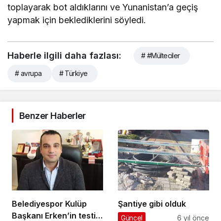
toplayarak bot aldıklarını ve Yunanistan’a geçiş
yapmak için beklediklerini söyledi.
Haberle ilgili daha fazlası:
# #Mülteciler
# avrupa
# Türkiye
Benzer Haberler
Belediyespor Kulüp
Şantiye gibi olduk
Başkanı Erken’in testi
Güncel
6 yıl önce