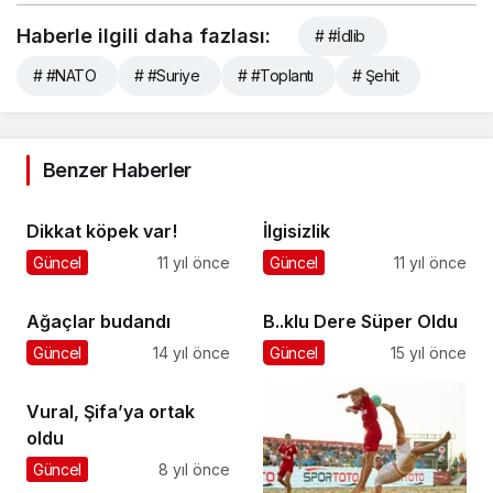
Haberle ilgili daha fazlası:
# #İdlib
# #NATO
# #Suriye
# #Toplantı
# Şehit
Benzer Haberler
Dikkat köpek var!
İlgisizlik
Güncel
11 yıl önce
Güncel
11 yıl önce
Ağaçlar budandı
B..klu Dere Süper Oldu
Güncel
14 yıl önce
Güncel
15 yıl önce
Vural, Şifa’ya ortak
oldu
Güncel
8 yıl önce