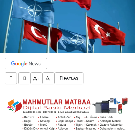
+
-
PAYLAŞ