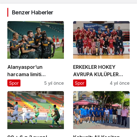
Benzer Haberler
Alanyaspor’un
ERKEKLER HOKEY
harcama limiti
AVRUPA KULÜPLER
96.808.536 lira
ŞAMPİYONU
Spor
5 yıl önce
Spor
4 yıl önce
RUSYA’DAN
ELEKTROSTAL TAKIMI