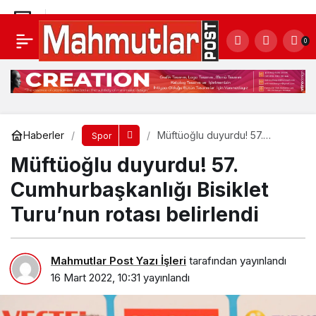
Müftüoğlu duyurdu! 57. Cumhurbaşkanlığı
0
Bisiklet Turu’nun rotası belirlendi
Yorum Yap
Haberler
Müftüoğlu duyurdu! 57.
Spor
Cumhurbaşkanlığı Bisiklet
Müftüoğlu duyurdu! 57.
Turu’nun rotası belirlendi
Cumhurbaşkanlığı Bisiklet
Turu’nun rotası belirlendi
Mahmutlar Post Yazı İşleri
tarafından yayınlandı
16 Mart 2022, 10:31
yayınlandı