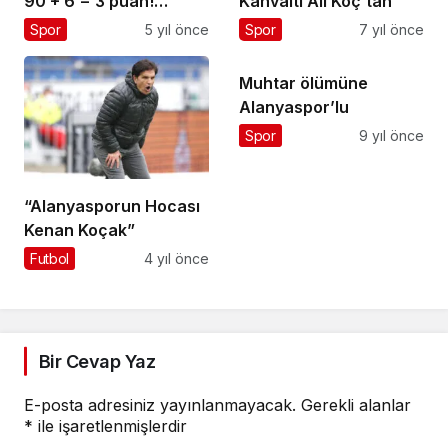
90 + 6 = 3 puan!…
Kahvaltı Ali Koç’tan
Spor
5 yıl önce
Spor
7 yıl önce
Muhtar ölümüne
Alanyaspor’lu
Spor
9 yıl önce
“Alanyasporun Hocası
Kenan Koçak”
Futbol
4 yıl önce
Bir Cevap Yaz
E-posta adresiniz yayınlanmayacak.
Gerekli alanlar
*
ile işaretlenmişlerdir