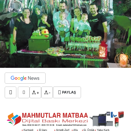
+
-
PAYLAŞ