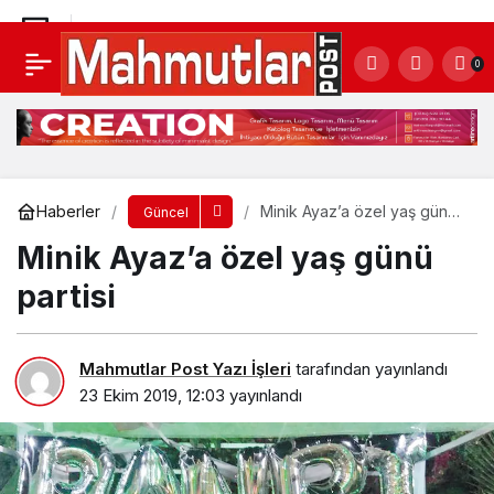
ASAT artık E-Devlet’te
0
Yorum Yap
Paylaş
Haberler
Minik Ayaz’a özel yaş günü
Güncel
partisi
Minik Ayaz’a özel yaş günü
partisi
Mahmutlar Post Yazı İşleri
tarafından yayınlandı
23 Ekim 2019, 12:03
yayınlandı