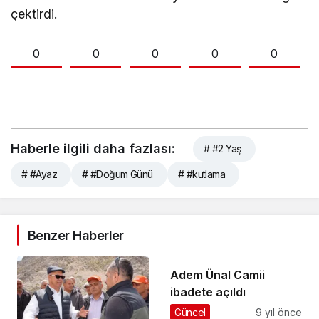
çektirdi.
0
0
0
0
0
Haberle ilgili daha fazlası:
# #2 Yaş
# #Ayaz
# #Doğum Günü
# #kutlama
Benzer Haberler
Adem Ünal Camii
ibadete açıldı
Güncel
9 yıl önce