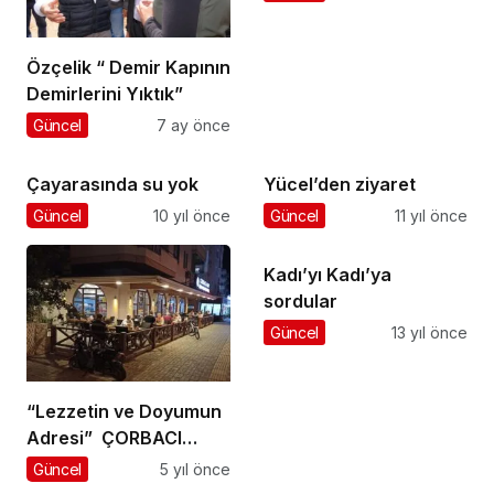
Özçelik “ Demir Kapının
Demirlerini Yıktık”
Güncel
7 ay önce
Çayarasında su yok
Yücel’den ziyaret
Güncel
10 yıl önce
Güncel
11 yıl önce
Kadı’yı Kadı’ya
sordular
Güncel
13 yıl önce
“Lezzetin ve Doyumun
Adresi” ÇORBACI
AKAY
Güncel
5 yıl önce