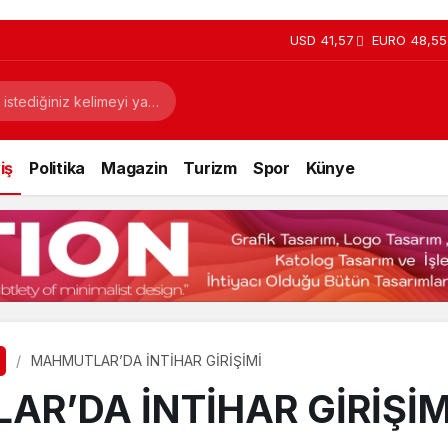
USD
41,57
EURO
48,55
iş
Politika
Magazin
Turizm
Spor
Künye
MAHMUTLAR’DA İNTİHAR GİRİŞİMİ
R’DA İNTİHAR GİRİŞİM