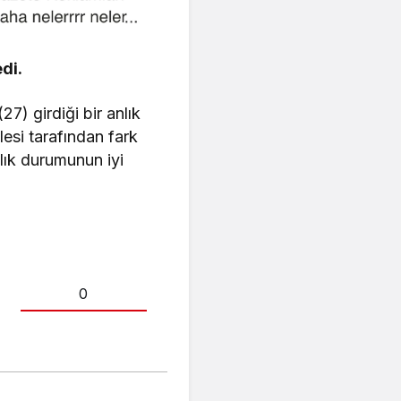
di.
7) girdiği bir anlık
esi tarafından fark
ğlık durumunun iyi
0