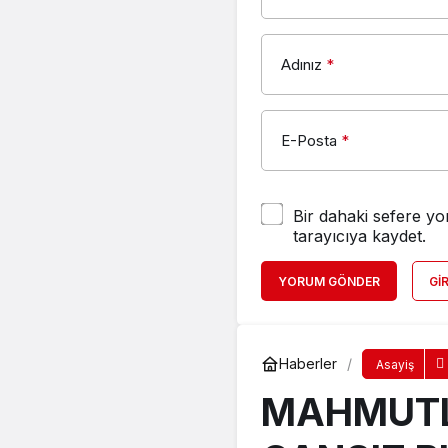
Adınız
*
E-Posta
*
Bir dahaki sefere yo
tarayıcıya kaydet.
YORUM GÖNDER
GI
Haberler
Asayiş
MAHMUTL
CANSIZ 