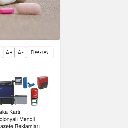
+
-
PAYLAŞ