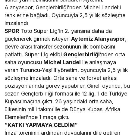
Alanyaspor, Gençlerbirliği’nden Michel Landel’i
renklerine bağladı. Oyuncuyla 2,5 yıllık sözleşme
imzalandı
SPOR
Toto Süper Lig’in 2. yarısına daha da
güçlenerek girmek isteyen
Aytemiz Alanyaspor
,
devre arası transfer sezonunun ilk bombasını
patlattı. Süper Lig ekibi
Gençlerbirliği
‘nden orta
saha oyuncusu
Michel Landel
ile anlaşmaya
varan Turuncu-Yeşilli yönetim, oyuncuyla 2,5 yıllık
sözleşme imzaladı. Orta saha ve forvet arkası
pozisyonlarında görev yapabilen Gineli oyuncu, bu
sezon Gençlerbirliği forması ile 12 lig, 1 de Türkiye
Kupası maçına çıktı. 26 yaşındaki orta saha,
ülkesinin milli takımı ile de Dünya Kupası Afrika
Elemeleri’nde 1 maça çıktı.
“KATKI YAPMAYA GELDİM”
İmza töreninin ardından duygularını dile getiren