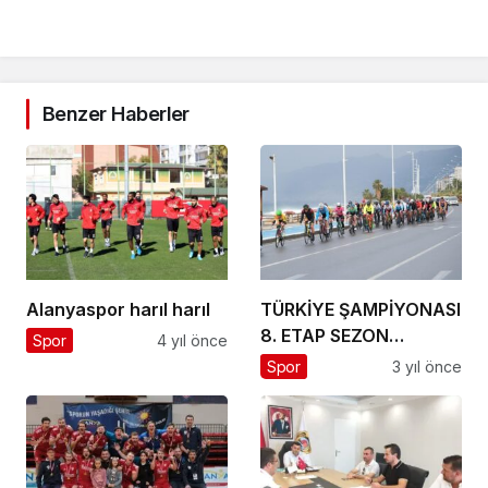
Benzer Haberler
Alanyaspor harıl harıl
TÜRKİYE ŞAMPİYONASI
8. ETAP SEZON
Spor
4 yıl önce
KAPANIŞ YOL BİSİKLET
Spor
3 yıl önce
YARIŞI ALANYA’ DA