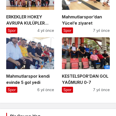
ERKEKLER HOKEY
Mahmutlarspor’dan
AVRUPA KULÜPLER
Yücel’e ziyaret
ŞAMPİYONU
Spor
4 yıl önce
Spor
7 yıl önce
RUSYA’DAN
ELEKTROSTAL TAKIMI
Mahmutlarspor kendi
KESTELSPOR’DAN GOL
evinde 5 gol yedi
YAĞMURU 0-7
Spor
6 yıl önce
Spor
7 yıl önce