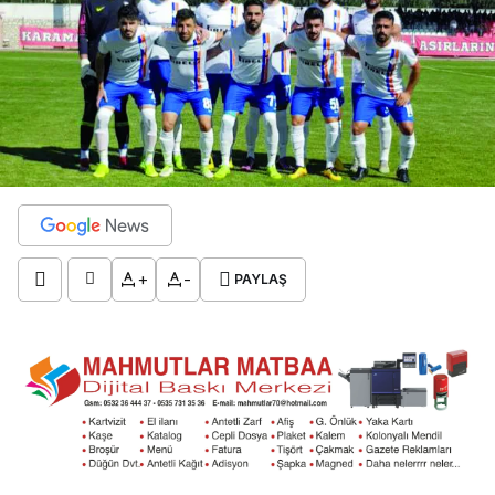
+
-
PAYLAŞ