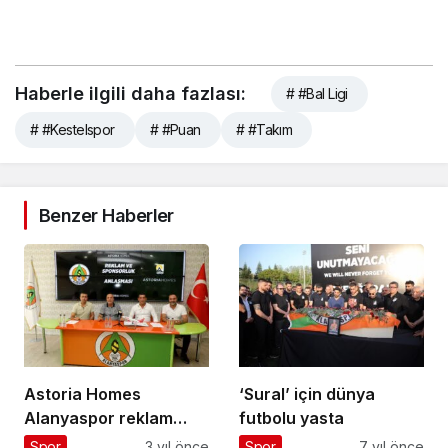
Haberle ilgili daha fazlası:
# #Bal Ligi
# #Kestelspor
# #Puan
# #Takım
Benzer Haberler
Astoria Homes
‘Sural’ için dünya
Alanyaspor reklam
futbolu yasta
sponsoru oldu
Spor
3 yıl önce
Spor
7 yıl önce