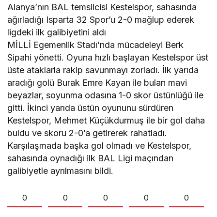
Alanya’nın BAL temsilcisi Kestelspor, sahasında
ağırladığı Isparta 32 Spor’u 2-0 mağlup ederek
ligdeki ilk galibiyetini aldı
MİLLİ Egemenlik Stadı’nda mücadeleyi Berk
Sipahi yönetti. Oyuna hızlı başlayan Kestelspor üst
üste ataklarla rakip savunmayı zorladı. İlk yarıda
aradığı golü Burak Emre Kayan ile bulan mavi
beyazlar, soyunma odasına 1-0 skor üstünlüğü ile
gitti. İkinci yarıda üstün oyununu sürdüren
Kestelspor, Mehmet Küçükdurmuş ile bir gol daha
buldu ve skoru 2-0’a getirerek rahatladı.
Karşılaşmada başka gol olmadı ve Kestelspor,
sahasında oynadığı ilk BAL Ligi maçından
galibiyetle ayrılmasını bildi.
0
0
0
0
0