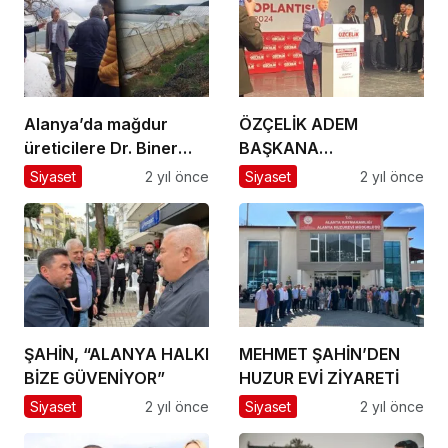
Alanya’da mağdur
ÖZÇELİK ADEM
üreticilere Dr. Biner
BAŞKANA
desteği
GÖNDERMELERDE
Siyaset
2 yıl önce
Siyaset
2 yıl önce
BULUNDU
ŞAHİN, “ALANYA HALKI
MEHMET ŞAHİN’DEN
BİZE GÜVENİYOR”
HUZUR EVİ ZİYARETİ
Siyaset
2 yıl önce
Siyaset
2 yıl önce