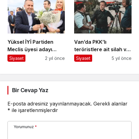
Yüksel İYİ Partiden
Van’da PKK’lı
Meclis üyesi adayı
teröristlere ait silah ve
oluyor
roketatar mühimmatı
Siyaset
2 yıl önce
Siyaset
5 yıl önce
ele geçirildi
Bir Cevap Yaz
E-posta adresiniz yayınlanmayacak.
Gerekli alanlar
*
ile işaretlenmişlerdir
Yorumunuz
*