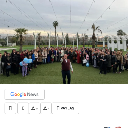
+
-
PAYLAŞ