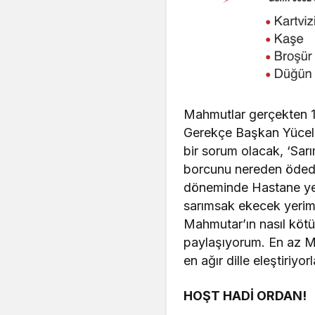
Mahmutlar gerçekten 10 
Gerekçe Başkan Yücel’
bir sorum olacak, ‘Sar
borcunu nereden ödedi
döneminde Hastane yeri
sarımsak ekecek yerim
Mahmutar’ın nasıl kötü 
paylaşıyorum. En az Ma
en ağır dille eleştiriy
HOŞT HADİ ORDAN!