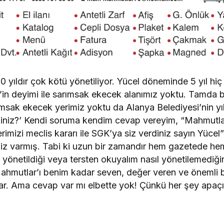
yıldır çok kötü yönetiliyor. Yücel döneminde 5 yıl hiç 
in deyimi ile sarımsak ekecek alanımız yoktu. Tamda 
ımsak ekecek yerimiz yoktu da Alanya Belediyesi’nin yı
niz?’ Kendi soruma kendim cevap vereyim, “Mahmutla
mizi meclis kararı ile SGK’ya siz verdiniz sayın Yüce
iz varmış. Tabi ki uzun bir zamandır hem gazetede h
yönetildiği veya tersten okuyalım nasıl yönetilemediğini
hmutlar’ı benim kadar seven, değer veren ve önemli bu
orlar. Ama cevap var mı elbette yok! Çünkü her şey apaç