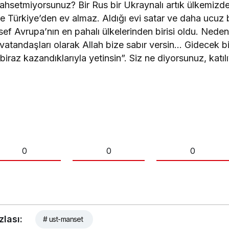
ahsetmiyorsunuz? Bir Rus bir Ukraynalı artık ülkemizd
Türkiye’den ev almaz. Aldığı evi satar ve daha ucuz b
sef Avrupa’nın en pahalı ülkelerinden birisi oldu. Nede
tandaşları olarak Allah bize sabır versin… Gidecek bi
biraz kazandıklarıyla yetinsin”. Siz ne diyorsunuz, kat
0
0
0
zlası:
# ust-manset