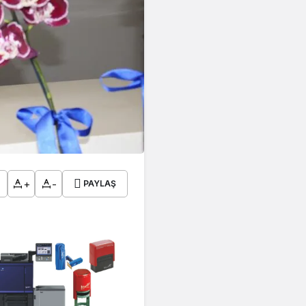
+
-
PAYLAŞ