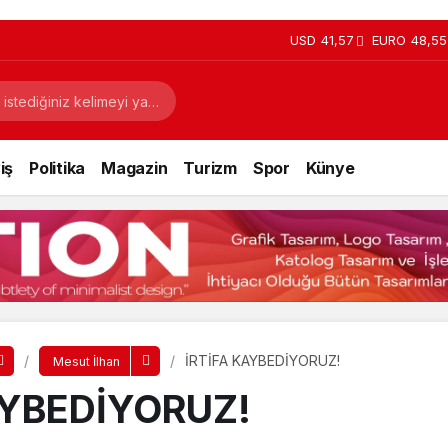
USD
41,57
EURO
48,55
iş
Politika
Magazin
Turizm
Spor
Künye
İRTİFA KAYBEDİYORUZ!
Mesut İlhan
AYBEDİYORUZ!