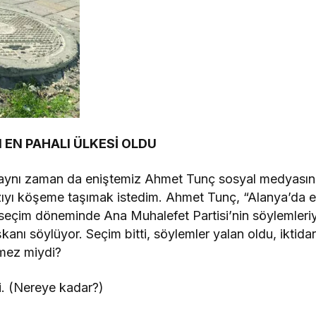
 EN PAHALI ÜLKESİ OLDU
 aynı zaman da eniştemiz Ahmet Tunç sosyal medyası
zıyı köşeme taşımak istedim. Ahmet Tunç, “Alanya’da 
seçim döneminde Ana Muhalefet Partisi’nin söylemleri
şkanı söylüyor. Seçim bitti, söylemler yalan oldu, iktida
mez miydi?
i. (Nereye kadar?)