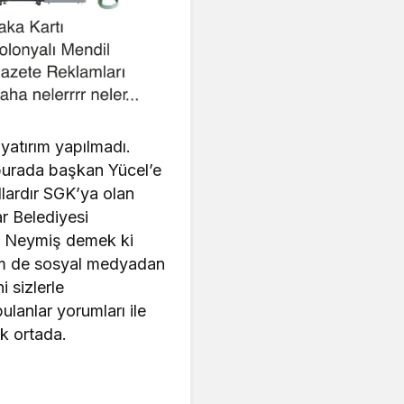
yatırım yapılmadı.
burada başkan Yücel’e
llardır SGK’ya olan
r Belediyesi
l” Neymiş demek ki
em de sosyal medyadan
 sizlerle
lanlar yorumları ile
ık ortada.