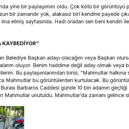
ında yine bir paylaşımım oldu. Çok kötü bir görüntüyü p
uzun bir zamandır yok, alakasız biri kendine payede çık
ima etmiş sayfasında. Hadi oradan sen beni kendin ile k
A KAYBEDİYOR”
n Belediye Başkan adayı olacağım veya Başkan olurs
arım oluyor. Benim haddime değil aday olmak veya b
dilerim. Bu paylaşımlarımdan birisi, “Mahmutlar halkına
ca Mahmutlar bu görüntülerden kurtulacak. Bu görüntül
. Burası Barbaros Caddesi günde 10 bin adamın geçtiği k
ken Mahmutlar unutuldu. Mahmutlar’da zamanı gelince