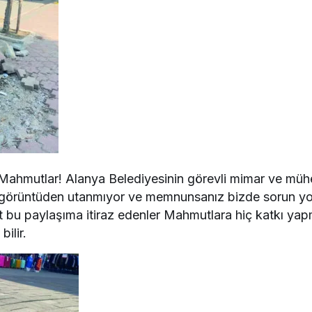
Mahmutlar! Alanya Belediyesinin görevli mimar ve mühen
 görüntüden utanmıyor ve memnunsanız bizde sorun yok!
vet bu paylaşıma itiraz edenler Mahmutlara hiç katkı y
ilir.