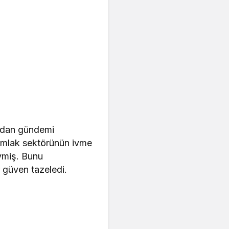
ndan gündemi
emlak sektörünün ivme
ymiş. Bunu
r güven tazeledi.