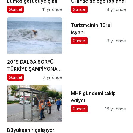
Lumos görücüye çıktı
CHP’de delege toplandı
Güncel
11 yıl önce
Güncel
8 yıl önce
Turizmcinin Türel
isyanı
Güncel
8 yıl önce
2019 DALGA SÖRFÜ
TÜRKİYE ŞAMPİYONASI
YAPILDI
Güncel
7 yıl önce
MHP gündemi takip
ediyor
Güncel
16 yıl önce
Büyükşehir çalışıyor